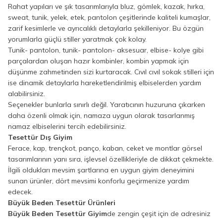
Rahat yapıları ve şık tasarımlarıyla bluz, gömlek, kazak, hırka,
sweat, tunik, yelek, etek, pantolon çeşitlerinde kaliteli kumaşlar,
zarif kesimlerle ve ayrıcalıklı detaylarla şekilleniyor. Bu özgün
yorumlarla güçlü stiller yaratmak çok kolay.
Tunik- pantolon, tunik- pantolon- aksesuar, elbise- kolye gibi
parçalardan oluşan hazır kombinler, kombin yapmak için
düşünme zahmetinden sizi kurtaracak. Cıvıl cıvıl sokak stilleri için
ise dinamik detaylarla hareketlendirilmiş elbiselerden yardım
alabilirsiniz.
Seçenekler bunlarla sınırlı değil. Yaratıcının huzuruna çıkarken
daha özenli olmak için, namaza uygun olarak tasarlanmış
namaz elbiselerini tercih edebilirsiniz.
Tesettür Dış Giyim
Ferace, kap, trençkot, panço, kaban, ceket ve montlar görsel
tasarımlarının yanı sıra, işlevsel özellikleriyle de dikkat çekmekte.
İlgili oldukları mevsim şartlarına en uygun giyim deneyimini
sunan ürünler, dört mevsimi konforlu geçirmenize yardım
edecek.
Büyük Beden Tesettür Ürünleri
Büyük Beden Tesettür Giyim
de zengin çeşit için de adresiniz