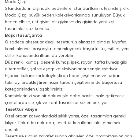
Moda Çizgi.
Standartların dışındaki bedenlere, standartların ötesinde şıklık,
Moda Çizgi büyük beden koleksiyonlarında sunuluyor. Büyük
beden elbise, üst giyim, alt giyim ve dış giyimde yenilikçi
tasarımlar söz konusu.
Başörtüsü/Çanta
O sadece aksesuar değil, tesettürün olmazsa olmazı. Kıyafet
kombinlerinizi başarıyla tamamlayacak başörtüsü çeşitleri, yeni
stiller konusunda ilham da verebilir.
Düz renkli kumaş, desenli kumaş, ipek, rayon, tafta kumaş gibi
alternatifler, şal ve eşarp koleksiyonlarını zenginleştiriyor.
Eşarbın kullanımını kolaylaştıran bone çeşitlerine ve türban
takmayı pratikleştiren hazır türban çeşitlerine de başörtüsü
kategorisinden ulaşabilirsiniz.
Kombinlerinizi son bir dokunuşla daha parıltılı hale getirecek
çantalarda ise, şık ve zarif tasarımlar sizleri bekliyor.
Tesettür Abiye
Özel organizasyonlardaki şıklık yarışı, özel tasarımları gerekli
kılıyor. Fakat bu noktada, tesettür kurallarını ihlal etmemek
önemli.
Tesettüre uygun zarafet sunan abiyeler, özel organizasyonların