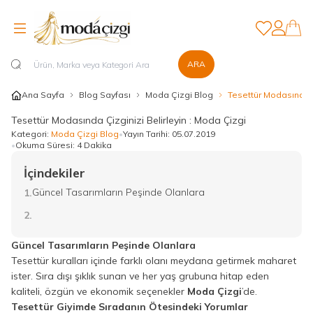
Favorilerim
Hesabım
ARA
Ana Sayfa
Blog Sayfası
Moda Çizgi Blog
Tesettür Modasında Ç
Tesettür Modasında Çizginizi Belirleyin : Moda Çizgi
Kategori:
Moda Çizgi Blog
•
Yayın Tarihi:
05.07.2019
•
Okuma Süresi:
4 Dakika
İçindekiler
Güncel Tasarımların Peşinde Olanlara
1.
2.
Güncel Tasarımların Peşinde Olanlara
Tesettür kuralları içinde farklı olanı meydana getirmek maharet
ister. Sıra dışı şıklık sunan ve her yaş grubuna hitap eden
kaliteli, özgün ve ekonomik seçenekler
Moda Çizgi
’de.
Tesettür Giyimde Sıradanın Ötesindeki Yorumlar