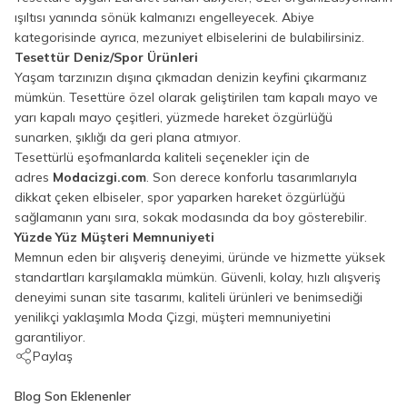
ışıltısı yanında sönük kalmanızı engelleyecek. Abiye
kategorisinde ayrıca, mezuniyet elbiselerini de bulabilirsiniz.
Tesettür Deniz/Spor Ürünleri
Yaşam tarzınızın dışına çıkmadan denizin keyfini çıkarmanız
mümkün. Tesettüre özel olarak geliştirilen tam kapalı mayo ve
yarı kapalı mayo çeşitleri, yüzmede hareket özgürlüğü
sunarken, şıklığı da geri plana atmıyor.
Tesettürlü eşofmanlarda kaliteli seçenekler için de
adres
Modacizgi.com
. Son derece konforlu tasarımlarıyla
dikkat çeken elbiseler, spor yaparken hareket özgürlüğü
sağlamanın yanı sıra, sokak modasında da boy gösterebilir.
Yüzde Yüz Müşteri Memnuniyeti
Memnun eden bir alışveriş deneyimi, üründe ve hizmette yüksek
standartları karşılamakla mümkün. Güvenli, kolay, hızlı alışveriş
deneyimi sunan site tasarımı, kaliteli ürünleri ve benimsediği
yenilikçi yaklaşımla Moda Çizgi, müşteri memnuniyetini
garantiliyor.
Paylaş
Blog Son Eklenenler