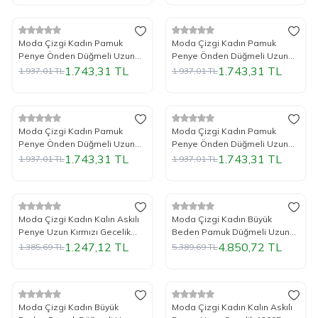
%
Yeni
10
İndirim
%
Yeni
10
İndirim
Moda Çizgi Kadın Pamuk
Moda Çizgi Kadın Pamuk
Penye Önden Düğmeli Uzun
Penye Önden Düğmeli Uzun
Kol Haki Pijama Takım 2782
Kol Saks Pijama Takım 2782
1.743,31
TL
1.743,31
TL
1.937,01
TL
1.937,01
TL
%
Yeni
10
İndirim
%
Yeni
10
İndirim
Moda Çizgi Kadın Pamuk
Moda Çizgi Kadın Pamuk
Penye Önden Düğmeli Uzun
Penye Önden Düğmeli Uzun
Kol Sarı Pijama Takım 2782
Kol Su Yeşili Pijama Takım
1.743,31
TL
1.743,31
TL
1.937,01
TL
1.937,01
TL
2782
%
Yeni
10
İndirim
%
Yeni
10
İndirim
Moda Çizgi Kadın Kalın Askılı
Moda Çizgi Kadın Büyük
Penye Uzun Kırmızı Gecelik
Beden Pamuk Düğmeli Uzun
12001
Kol Tunik Gecelik 12207
1.247,12
TL
4.850,72
TL
1.385,69
TL
5.389,69
TL
%
Yeni
10
İndirim
%
Yeni
10
İndirim
Moda Çizgi Kadın Büyük
Moda Çizgi Kadın Kalın Askılı