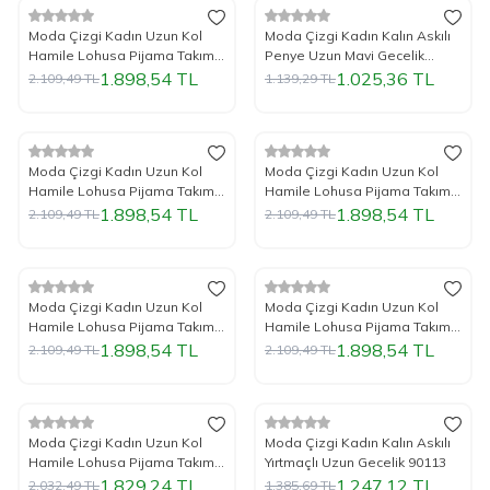
%
Yeni
10
İndirim
%
Yeni
10
İndirim
Moda Çizgi Kadın Uzun Kol
Moda Çizgi Kadın Kalın Askılı
Hamile Lohusa Pijama Takımı
Penye Uzun Mavi Gecelik
Lacivert 45501
12001
1.898,54
TL
1.025,36
TL
2.109,49
TL
1.139,29
TL
%
Yeni
10
İndirim
%
Yeni
10
İndirim
Moda Çizgi Kadın Uzun Kol
Moda Çizgi Kadın Uzun Kol
Hamile Lohusa Pijama Takımı
Hamile Lohusa Pijama Takımı
Pudra 45501
Siyah 45501
1.898,54
TL
1.898,54
TL
2.109,49
TL
2.109,49
TL
%
Yeni
10
İndirim
%
Yeni
10
İndirim
Moda Çizgi Kadın Uzun Kol
Moda Çizgi Kadın Uzun Kol
Hamile Lohusa Pijama Takımı
Hamile Lohusa Pijama Takımı
Mavi 45501
Ekru 45501
1.898,54
TL
1.898,54
TL
2.109,49
TL
2.109,49
TL
%
Yeni
10
İndirim
%
Yeni
10
İndirim
Moda Çizgi Kadın Uzun Kol
Moda Çizgi Kadın Kalın Askılı
Hamile Lohusa Pijama Takımı
Yırtmaçlı Uzun Gecelik 90113
Bordo 45501
1.829,24
TL
1.247,12
TL
2.032,49
TL
1.385,69
TL