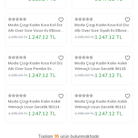
%
Yeni
10
İndirim
%
Yeni
10
İndirim
Moda Çizgi Kadın Kısa Kol Diz
Moda Çizgi Kadın Kısa Kol Diz
Altı Over Size Vizon Ev Elbisesi
Altı Over Size Siyah Ev Elbisesi
- Geceliği 93410
- Geceliği 93410
1.247,12
TL
1.247,12
TL
1.385,69
TL
1.385,69
TL
%
Yeni
10
İndirim
%
Yeni
10
İndirim
Moda Çizgi Kadın Kısa Kol Diz
Moda Çizgi Kadın Kalın Askılı
Altı Over Size Pembe Ev
Yırtmaçlı Uzun Gecelik 90115
Elbisesi - Geceliği 93410
1.247,12
TL
1.247,12
TL
1.385,69
TL
1.385,69
TL
%
Yeni
10
İndirim
%
Yeni
10
İndirim
Moda Çizgi Kadın Kalın Askılı
Moda Çizgi Kadın Kalın Askılı
Yırtmaçlı Uzun Gecelik 90114
Yırtmaçlı Uzun Gecelik 90111
1.247,12
TL
1.247,12
TL
1.385,69
TL
1.385,69
TL
Toplam
95
ürün bulunmaktadır.