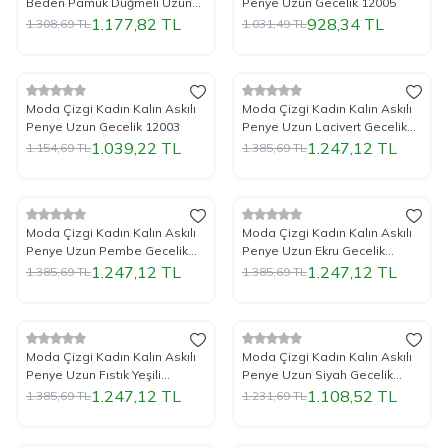
Beden Pamuk Düğmeli Uzun
Penye Uzun Gecelik 12005
Kol Tunik Gecelik 12206
1.177,82
TL
928,34
TL
1.308,69
TL
1.031,49
TL
%
Yeni
10
İndirim
%
Yeni
10
İndirim
Moda Çizgi Kadın Kalın Askılı
Moda Çizgi Kadın Kalın Askılı
Penye Uzun Gecelik 12003
Penye Uzun Lacivert Gecelik
12001
1.039,22
TL
1.247,12
TL
1.154,69
TL
1.385,69
TL
%
Yeni
10
İndirim
%
Yeni
10
İndirim
Moda Çizgi Kadın Kalın Askılı
Moda Çizgi Kadın Kalın Askılı
Penye Uzun Pembe Gecelik
Penye Uzun Ekru Gecelik
12001
12001
1.247,12
TL
1.247,12
TL
1.385,69
TL
1.385,69
TL
%
Yeni
10
İndirim
%
Yeni
10
İndirim
Moda Çizgi Kadın Kalın Askılı
Moda Çizgi Kadın Kalın Askılı
Penye Uzun Fıstık Yeşili
Penye Uzun Siyah Gecelik
Gecelik 12001
12001
1.247,12
TL
1.108,52
TL
1.385,69
TL
1.231,69
TL