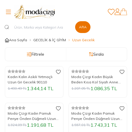
Favorilerim
Hesabım
ARA
Ana Sayfa
GECELİK & İÇ GİYİM
Uzun Gecelik
Filtrele
Sırala
%
Yeni
10
İndirim
%
Yeni
10
İndirim
Kadın Kalın Askılı Yırtmaçlı
Moda Çizgi Kadın Büyük
Uzun Gri Gecelik 90110
Beden Kısa Kol Siyah Anne
Gecelik 1373
1.344,14
TL
1.086,35
TL
1.493,49
TL
1.207,05
TL
%
Yeni
10
İndirim
%
Yeni
10
İndirim
Moda Çizgi Kadın Pamuk
Moda Çizgi Kadın Pamuk
Penye Önden Düğmeli Uzun
Penye Önden Düğmeli Uzun
Kol Yeşil Pijama Takım 2782
Kol Gri Pijama Takım 2782
1.191,68
TL
1.743,31
TL
1.324,09
TL
1.937,01
TL