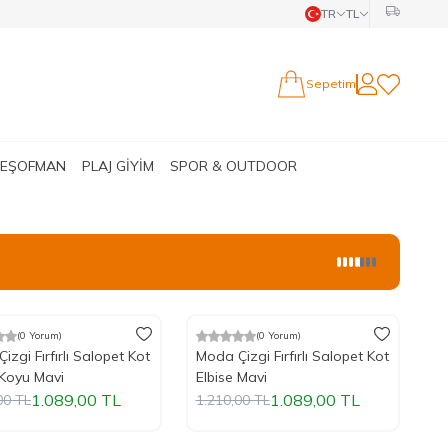
TR
TL
Sepetim
Hesabım
Favorilerim
 EŞOFMAN
PLAJ GİYİM
SPOR & OUTDOOR
(0 Yorum)
(0 Yorum)
ndirim
%
Yeni
10
İndirim
izgi Fırfırlı Salopet Kot
Moda Çizgi Fırfırlı Salopet Kot
Elbise Koyu Mavi
Elbise Mavi
1.089,00
TL
1.089,00
TL
00
TL
1.210,00
TL