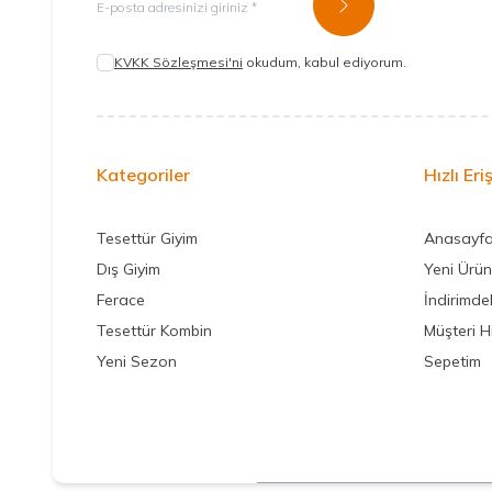
Kayıt Ol
KVKK Sözleşmesi'ni
okudum, kabul ediyorum.
Kategoriler
Hızlı Eri
Tesettür Giyim
Anasayf
Dış Giyim
Yeni Ürün
Ferace
İndirimdek
Tesettür Kombin
Müşteri H
Yeni Sezon
Sepetim