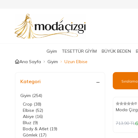
Giyim
TESETTÜR GİYİM
BÜYÜK BEDEN
Ana Sayfa
Giyim
Uzun Elbise
Kategori
Giyim
(254)
Crop
(38)
(0
%
Yeni
10
İndiri
Moda Çizgi
Elbise
(52)
Abiye
(16)
Bluz
(9)
6
713,90
TL
Body & Atlet
(19)
Gömlek
(17)