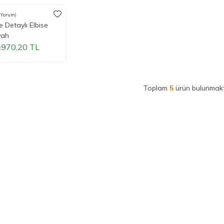
 Yorum)
m
e Detaylı Elbise
yah
970,20
TL
L
Toplam
5
ürün bulunmakt