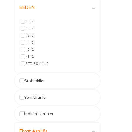
BEDEN
38
(2)
40
(2)
42
(3)
44
(3)
46
(1)
48
(1)
STD(36-44)
(2)
Stoktakiler
Yeni Ürünler
İndirimli Ürünler
Fiyat Aralığı