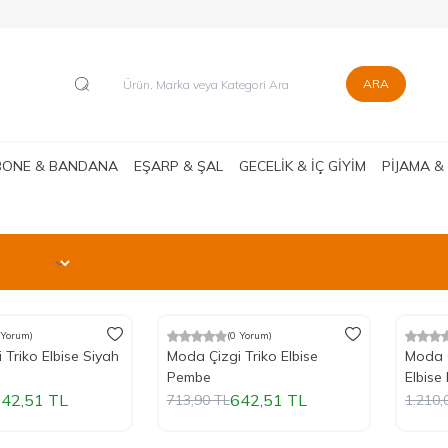
ARA
BONE & BANDANA
EŞARP & ŞAL
GECELİK & İÇ GİYİM
PİJAMA &
 Yorum)
(0 Yorum)
m
%
Yeni
10
İndirim
%
Yeni
10
İ
 Triko Elbise Siyah
Moda Çizgi Triko Elbise
Moda Ç
Pembe
42,51
TL
642,51
TL
713,90
TL
1.210,