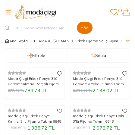
Favorilerim
Hesabım
ARA
Ana Sayfa
PİJAMA & EŞOFMAN
Erkek Pijama Ve İç Giyim
Penye 
Filtrele
Sırala
%
Yeni
10
İndirim
%
Yeni
10
İndirim
Moda Çizgi Erkek Penye 3'lü
Moda Çizgi Erkek Penye 3'lü
Parlamentmavi Parçalı Pijama
Lacivert V Yaka Pijama Takımı
Takımı 6823
6822
789,74
TL
2.148,02
TL
877,49
TL
2.386,69
TL
%
Yeni
10
İndirim
%
Yeni
10
İndirim
moda çizgi Erkek Penye
moda çizgi Erkek Penye Haki
Kırmızı 3'lü Pijama Takımı 6848
3'lü Pijama Takımı 6848
1.385,72
TL
2.078,72
TL
1.539,69
TL
2.309,69
TL