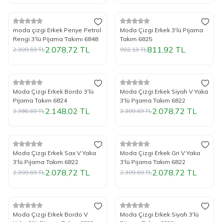
%
Yeni
10
İndirim
%
Yeni
10
İndirim
moda çizgi Erkek Penye Petrol
Moda Çizgi Erkek 3'lü Pijama
Rengi 3'lü Pijama Takımı 6848
Takım 6825
2.078,72
TL
811,92
TL
2.309,69
TL
902,13
TL
%
Yeni
10
İndirim
%
Yeni
10
İndirim
Moda Çizgi Erkek Bordo 3'lü
Moda Çizgi Erkek Siyah V Yaka
Pijama Takım 6824
3'lü Pijama Takım 6822
2.148,02
TL
2.078,72
TL
2.386,69
TL
2.309,69
TL
%
Yeni
10
İndirim
%
Yeni
10
İndirim
Moda Çizgi Erkek Sax V Yaka
Moda Çizgi Erkek Gri V Yaka
3'lü Pijama Takım 6822
3'lü Pijama Takım 6822
2.078,72
TL
2.078,72
TL
2.309,69
TL
2.309,69
TL
%
Yeni
10
İndirim
%
Yeni
10
İndirim
Moda Çizgi Erkek Bordo V
Moda Çizgi Erkek Siyah 3'lü