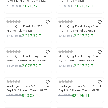
Yaka 3'lü Pijama Takım 6822
Pijama Takım 6823
2.078,72
TL
2.078,72
TL
2.309,69
TL
2.309,69
TL
Tükendi
%
Yeni
10
İndirim
%
Yeni
10
İndirim
Moda Çizgi Erkek Sax 3'lü
Moda Çizgi Erkek Penye 3'lü
Pijama Takım 6823
Pijama Takımı İndigo 6824
2.217,32
TL
2.217,32
TL
2.463,69
TL
2.463,69
TL
Tükendi
Tükendi
%
Yeni
10
İndirim
%
Yeni
10
İndirim
Moda Çizgi Erkek Penye 3'lü
Moda Çizgi Erkek Penye 3'lü
Parçalı Pijama Takımı Antrasit
Siyah Pijama Takımı 6824
6823
2.078,72
TL
2.217,32
TL
2.309,69
TL
2.463,69
TL
Tükendi
Tükendi
%
Yeni
10
İndirim
%
Yeni
10
İndirim
moda çizgi Erkek %100 Pamuk
moda çizgi Erkek %100 Pamuk
Cepli 3'lü Pijama Takımı 6787
Cepli 3'lü Pijama Takımı 6785
920,03
TL
822,95
TL
1.022,25
TL
914,39
TL
Tükendi
Tükendi