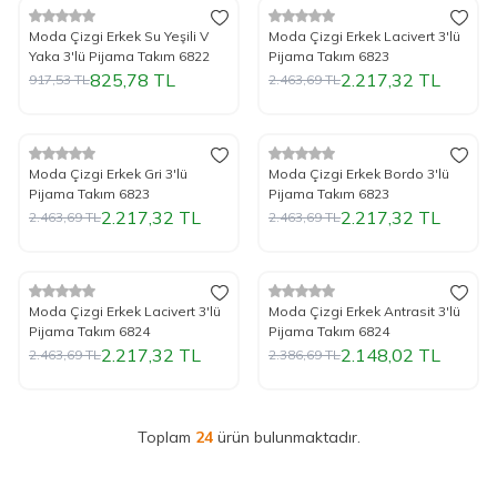
%
Yeni
10
İndirim
%
Yeni
10
İndirim
Moda Çizgi Erkek Su Yeşili V
Moda Çizgi Erkek Lacivert 3'lü
Yaka 3'lü Pijama Takım 6822
Pijama Takım 6823
825,78
TL
2.217,32
TL
917,53
TL
2.463,69
TL
Tükendi
Tükendi
%
Yeni
10
İndirim
%
Yeni
10
İndirim
Moda Çizgi Erkek Gri 3'lü
Moda Çizgi Erkek Bordo 3'lü
Pijama Takım 6823
Pijama Takım 6823
2.217,32
TL
2.217,32
TL
2.463,69
TL
2.463,69
TL
Tükendi
Tükendi
%
Yeni
10
İndirim
%
Yeni
10
İndirim
Moda Çizgi Erkek Lacivert 3'lü
Moda Çizgi Erkek Antrasit 3'lü
Pijama Takım 6824
Pijama Takım 6824
2.217,32
TL
2.148,02
TL
2.463,69
TL
2.386,69
TL
Toplam
24
ürün bulunmaktadır.