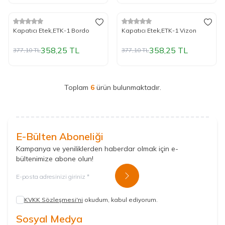
%
Yeni
5
İndirim
%
Yeni
5
İndirim
Kapatıcı Etek,ETK-1 Bordo
Kapatıcı Etek,ETK-1 Vizon
358,25
TL
358,25
TL
377,10
TL
377,10
TL
Toplam
6
ürün bulunmaktadır.
E-Bülten Aboneliği
Kampanya ve yeniliklerden haberdar olmak için e-
bültenimize abone olun!
Kayıt Ol
KVKK Sözleşmesi'ni
okudum, kabul ediyorum.
Sosyal Medya