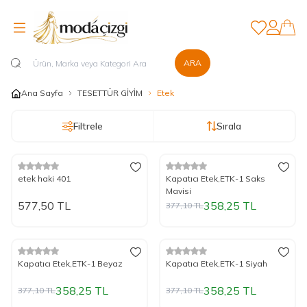
Favorilerim
Hesabım
ARA
Ana Sayfa
TESETTÜR GİYİM
Etek
Filtrele
Sırala
Yeni
%
Yeni
5
İndirim
etek haki 401
Kapatıcı Etek,ETK-1 Saks
Mavisi
577,50
TL
358,25
TL
377,10
TL
%
Yeni
5
İndirim
%
Yeni
5
İndirim
Kapatıcı Etek,ETK-1 Beyaz
Kapatıcı Etek,ETK-1 Siyah
358,25
TL
358,25
TL
377,10
TL
377,10
TL