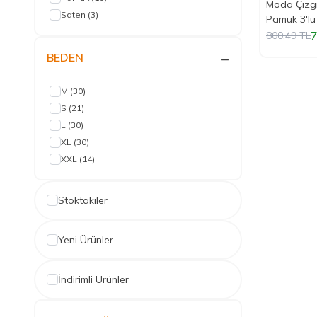
Moda Çizg
Saten
(3)
Pamuk 3'lü
Takım 111
7
800,49
TL
BEDEN
M
(30)
S
(21)
L
(30)
XL
(30)
XXL
(14)
Stoktakiler
Yeni Ürünler
İndirimli Ürünler