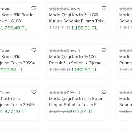
 Yorum)
(0 Yorum)
m
%
Yeni
10
İndirim
%
Yeni
10
İ
 Kadın 3'lü Bordo
Moda Çizgi Kadın 3'lü Gül
Moda Ç
akım 16108
Kurusu Sabahlık Pijama Takım
Sabahl
16103
1.765,49
TL
1.188,91
TL
L
1.321,01
TL
1.961,
 Yorum)
(0 Yorum)
m
%
Yeni
10
İndirim
%
Yeni
10
İ
 Kadın 3'lü
Moda Çizgi Kadın %100
Moda Ç
ijama Takım 20594
Pamuk 3'lü Sabahlık Pijama
Puanti
Takım 16103
Takım
900,62
TL
1.080,80
TL
L
1.200,89
TL
1.462,
Tükendi
Tükendi
 Yorum)
(0 Yorum)
m
%
Yeni
10
İndirim
%
Yeni
10
İ
 Kadın 3'lü
Moda Çizgi Kadın 3'lü Saten
Moda Ç
ijama Takım 20595
Leopar Sabahlık Takım S-
Sabahl
4011
1.477,20
TL
922,24
TL
L
1.024,72
TL
2.842,
Tükendi
Tükendi