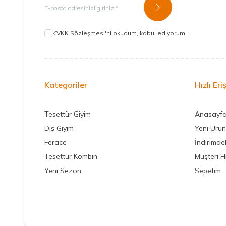
Kayıt Ol
KVKK Sözleşmesi'ni
okudum, kabul ediyorum.
Kategoriler
Hızlı Eri
Tesettür Giyim
Anasayf
Dış Giyim
Yeni Ürün
Ferace
İndirimdek
Tesettür Kombin
Müşteri H
Yeni Sezon
Sepetim