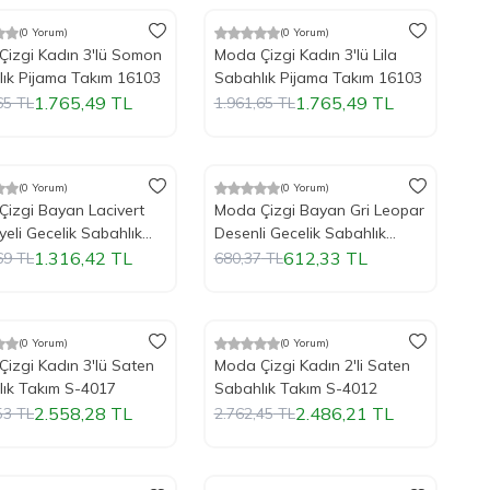
(0 Yorum)
(0 Yorum)
ndirim
%
Yeni
10
İndirim
izgi Kadın 3'lü Somon
Moda Çizgi Kadın 3'lü Lila
ık Pijama Takım 16103
Sabahlık Pijama Takım 16103
1.765,49
TL
1.765,49
TL
65
TL
1.961,65
TL
(0 Yorum)
(0 Yorum)
ndirim
%
Yeni
10
İndirim
izgi Bayan Lacivert
Moda Çizgi Bayan Gri Leopar
yeli Gecelik Sabahlık
Desenli Gecelik Sabahlık
 1212
Takım 1107
1.316,42
TL
612,33
TL
69
TL
680,37
TL
Tükendi
(0 Yorum)
(0 Yorum)
ndirim
%
Yeni
10
İndirim
izgi Kadın 3'lü Saten
Moda Çizgi Kadın 2'li Saten
ık Takım S-4017
Sabahlık Takım S-4012
2.558,28
TL
2.486,21
TL
53
TL
2.762,45
TL
Tükendi