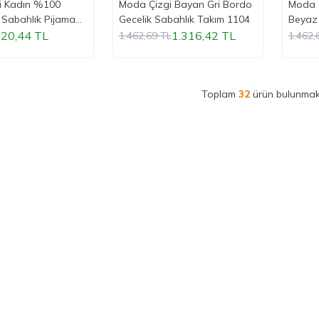
i Kadın %100
Moda Çizgi Bayan Gri Bordo
Moda Ç
 Sabahlık Pijama
Gecelik Sabahlık Takım 1104
Beyaz 
8
1109A
20,44
TL
1.316,42
TL
1.462,69
TL
1.462,
Toplam
32
ürün bulunmak