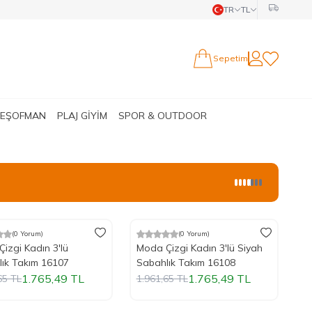
TR
TL
Sepetim
Hesabım
Favorilerim
 EŞOFMAN
PLAJ GİYİM
SPOR & OUTDOOR
(0 Yorum)
(0 Yorum)
ndirim
%
Yeni
10
İndirim
izgi Kadın 3'lü
Moda Çizgi Kadın 3'lü Siyah
ık Takım 16107
Sabahlık Takım 16108
1.765,49
TL
1.765,49
TL
65
TL
1.961,65
TL