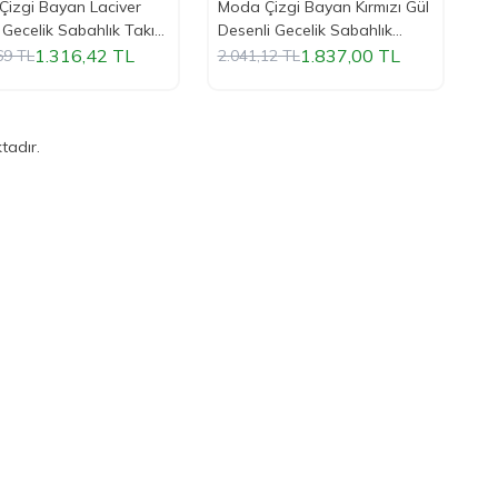
izgi Bayan Laciver
Moda Çizgi Bayan Kırmızı Gül
Gecelik Sabahlık Takım
Desenli Gecelik Sabahlık
Takım 1103
1.316,42
TL
1.837,00
TL
69
TL
2.041,12
TL
tadır.