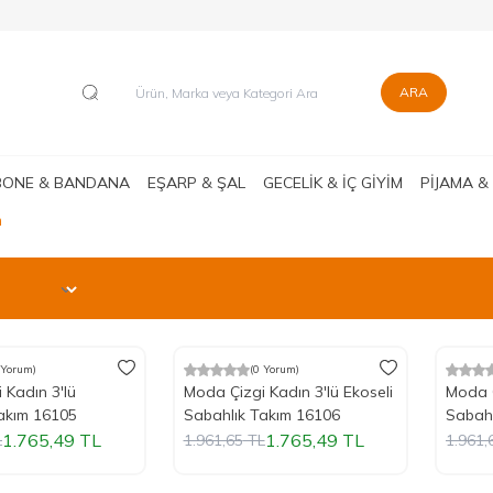
ARA
BONE & BANDANA
EŞARP & ŞAL
GECELİK & İÇ GİYİM
PİJAMA &
m
 Yorum)
(0 Yorum)
m
%
Yeni
10
İndirim
%
Yeni
10
İ
 Kadın 3'lü
Moda Çizgi Kadın 3'lü Ekoseli
Moda Ç
akım 16105
Sabahlık Takım 16106
Sabahl
1.765,49
TL
1.765,49
TL
L
1.961,65
TL
1.961,