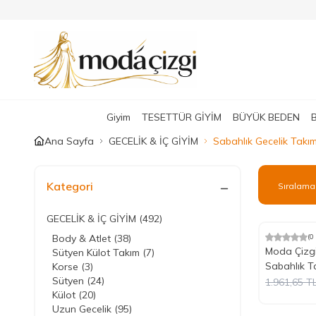
Giyim
TESETTÜR GİYİM
BÜYÜK BEDEN
Ana Sayfa
GECELİK & İÇ GİYİM
Sabahlık Gecelik Takı
Kategori
GECELİK & İÇ GİYİM
(492)
Body & Atlet
(38)
(0
%
Yeni
10
İndiri
Moda Çizgi
Sütyen Külot Takım
(7)
Sabahlık T
Korse
(3)
Sütyen
(24)
1.961,65
T
Külot
(20)
Uzun Gecelik
(95)