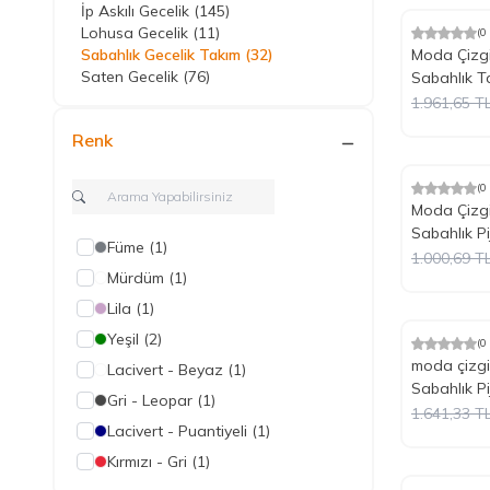
İp Askılı Gecelik
(145)
Lohusa Gecelik
(11)
(0
%
Yeni
10
İndiri
Sabahlık Gecelik Takım
(32)
Moda Çizgi
Saten Gecelik
(76)
Sabahlık T
1.961,65
T
Renk
(0
%
Yeni
10
İndiri
Moda Çizgi
Sabahlık P
Füme
(1)
1.000,69
T
Mürdüm
(1)
Lila
(1)
Tükendi
Yeşil
(2)
(0
%
Yeni
10
İndiri
moda çizgi
Lacivert - Beyaz
(1)
Sabahlık P
Gri - Leopar
(1)
1.641,33
T
Lacivert - Puantiyeli
(1)
Kırmızı - Gri
(1)
Tükendi