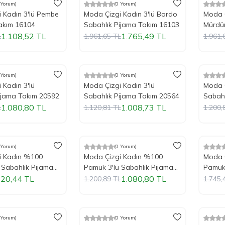
 Yorum)
(0 Yorum)
m
%
Yeni
10
İndirim
%
Yeni
10
İ
 Kadın 3'lü Pembe
Moda Çizgi Kadın 3'lü Bordo
Moda Ç
akım 16104
Sabahlık Pijama Takım 16103
Mürdü
Takım
1.108,52
TL
1.765,49
TL
L
1.961,65
TL
1.961,
Tükendi
Tükendi
 Yorum)
(0 Yorum)
m
%
Yeni
10
İndirim
%
Yeni
10
İ
 Kadın 3'lü
Moda Çizgi Kadın 3'lü
Moda Ç
ijama Takım 20592
Sabahlık Pijama Takım 20564
Sabahl
1.080,80
TL
1.008,73
TL
L
1.120,81
TL
1.200,
Tükendi
Tükendi
 Yorum)
(0 Yorum)
m
%
Yeni
10
İndirim
%
Yeni
10
İ
i Kadın %100
Moda Çizgi Kadın %100
Moda 
 Sabahlık Pijama
Pamuk 3'lü Sabahlık Pijama
Pamuk 
01
Takım 16102
Takım
20,44
TL
1.080,80
TL
1.200,89
TL
1.745,
Tükendi
Tükendi
 Yorum)
(0 Yorum)
m
%
Yeni
10
İndirim
%
Yeni
10
İ