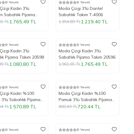
(0 Yorum)
(0 Yorum)
ndirim
%
Yeni
10
İndirim
izgi Kadın 3'lü
Moda Çizgi 3'lü Dantel
m Sabahlık Pijama
Sabahlık Takım T-4006
 16103
1.765,49
TL
1.219,40
TL
65
TL
1.354,89
TL
Tükendi
(0 Yorum)
(0 Yorum)
ndirim
%
Yeni
10
İndirim
izgi Kadın 3'lü
Moda Çizgi Kadın 3'lü
ık Pijama Takım 20598
Sabahlık Pijama Takım 20596
1.080,80
TL
1.765,49
TL
89
TL
1.961,65
TL
Tükendi
(0 Yorum)
(0 Yorum)
ndirim
%
Yeni
10
İndirim
Çizgi Kadın %100
Moda Çizgi Kadın %100
3'lü Sabahlık Pijama
Pamuk 3'lü Sabahlık Pijama
 1117
Takım 1119
1.570,89
TL
720,44
TL
44
TL
800,49
TL
Tükendi
(0 Yorum)
(0 Yorum)
ndirim
%
Yeni
10
İndirim