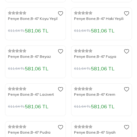
%
Yeni
5
İndirim
%
Yeni
5
İndirim
Penye Bone,B-47 Koyu Yeşil
Penye Bone,B-47 Haki Yeşili
581,06
TL
581,06
TL
611,64
TL
611,64
TL
%
Yeni
5
İndirim
%
Yeni
5
İndirim
Penye Bone,B-47 Beyaz
Penye Bone,B-47 Fuşya
581,06
TL
581,06
TL
611,64
TL
611,64
TL
%
Yeni
5
İndirim
%
Yeni
5
İndirim
Penye Bone,B-47 Lacivert
Penye Bone,B-47 Krem
581,06
TL
581,06
TL
611,64
TL
611,64
TL
%
Yeni
5
İndirim
%
Yeni
5
İndirim
Penye Bone,B-47 Pudra
Penye Bone,B-47 Siyah