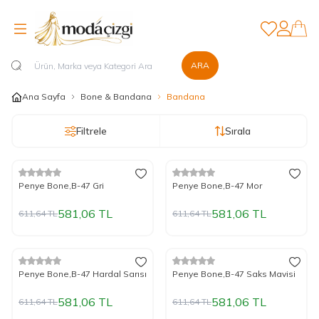
Favorilerim
Hesabım
ARA
Ana Sayfa
Bone & Bandana
Bandana
Filtrele
Sırala
%
Yeni
5
İndirim
%
Yeni
5
İndirim
Penye Bone,B-47 Gri
Penye Bone,B-47 Mor
581,06
TL
581,06
TL
611,64
TL
611,64
TL
%
Yeni
5
İndirim
%
Yeni
5
İndirim
Penye Bone,B-47 Hardal Sarısı
Penye Bone,B-47 Saks Mavisi
581,06
TL
581,06
TL
611,64
TL
611,64
TL