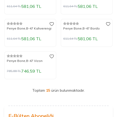
581,06
TL
581,06
TL
611,64
TL
611,64
TL
%
Yeni
5
İndirim
%
Yeni
5
İndirim
Penye Bone,B-47 Kahverengi
Penye Bone,B-47 Bordo
581,06
TL
581,06
TL
611,64
TL
611,64
TL
%
Yeni
5
İndirim
Penye Bone,B-47 Vizon
746,59
TL
785,88
TL
Toplam
15
ürün bulunmaktadır.
E-Bülten Aboneliği