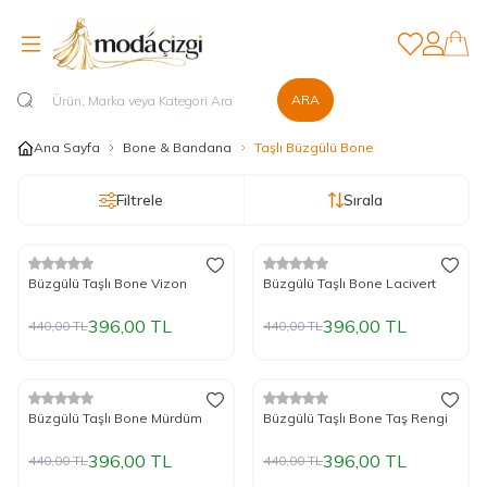
Favorilerim
Hesabım
ARA
Ana Sayfa
Bone & Bandana
Taşlı Büzgülü Bone
Filtrele
Sırala
%
Yeni
10
İndirim
%
Yeni
10
İndirim
Büzgülü Taşlı Bone Vizon
Büzgülü Taşlı Bone Lacivert
396,00
TL
396,00
TL
440,00
TL
440,00
TL
%
Yeni
10
İndirim
%
Yeni
10
İndirim
Büzgülü Taşlı Bone Mürdüm
Büzgülü Taşlı Bone Taş Rengi
396,00
TL
396,00
TL
440,00
TL
440,00
TL