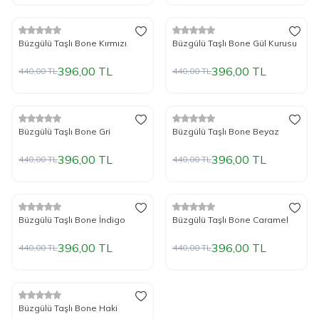
%
Yeni
10
İndirim
%
Yeni
10
İndirim
Büzgülü Taşlı Bone Kırmızı
Büzgülü Taşlı Bone Gül Kurusu
396,00
TL
396,00
TL
440,00
TL
440,00
TL
%
Yeni
10
İndirim
%
Yeni
10
İndirim
Büzgülü Taşlı Bone Gri
Büzgülü Taşlı Bone Beyaz
396,00
TL
396,00
TL
440,00
TL
440,00
TL
%
Yeni
10
İndirim
%
Yeni
10
İndirim
Büzgülü Taşlı Bone İndigo
Büzgülü Taşlı Bone Caramel
396,00
TL
396,00
TL
440,00
TL
440,00
TL
%
Yeni
10
İndirim
Büzgülü Taşlı Bone Haki