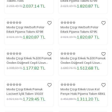
Takımı 7005
Erkek Pijama Takımı 6799
2.037,14
TL
1.820,87
TL
2.263,49
TL
2.023,19
TL
%
Yeni
10
İndirim
%
Yeni
10
İndirim
Moda Çizgi WelSoft Polar
Moda Çizgi WelSoft Polar
Erkek Pijama Takımı 6798
Erkek Pijama Takımı 6795
1.820,87
TL
1.820,87
TL
2.023,19
TL
2.023,19
TL
%
Yeni
10
İndirim
%
Yeni
10
İndirim
Moda Çizgi Erkek %100 Pamuk
Moda Çizgi Erkek %100 Pamuk
Önden Düğmeli Cepli Uzun
Önden Düğmeli Cepli Uzun
Kollu Pijama Takımı 6768
Kollu Pijama Takımı 6767
1.177,82
TL
1.512,68
TL
1.308,69
TL
1.680,76
TL
Tükendi
Tükendi
%
Yeni
10
İndirim
%
Yeni
10
İndirim
Moda Çizgi Erkek Pamuk
Moda Çizgi Erkek Uzun Kol
Lacivert İçlik Takım 19103
Penye Haki Pijama Takım 6841
1.729,45
TL
1.311,20
TL
1.921,61
TL
1.456,88
TL
Tükendi
Tükendi