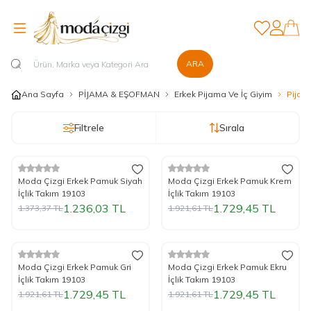
Favorilerim
Hesabım
ARA
Ana Sayfa
PİJAMA & EŞOFMAN
Erkek Pijama Ve İç Giyim
Pijam
Filtrele
Sırala
%
Yeni
10
İndirim
%
Yeni
10
İndirim
Moda Çizgi Erkek Pamuk Siyah
Moda Çizgi Erkek Pamuk Krem
İçlik Takım 19103
İçlik Takım 19103
1.236,03
TL
1.729,45
TL
1.373,37
TL
1.921,61
TL
%
Yeni
10
İndirim
%
Yeni
10
İndirim
Moda Çizgi Erkek Pamuk Gri
Moda Çizgi Erkek Pamuk Ekru
İçlik Takım 19103
İçlik Takım 19103
1.729,45
TL
1.729,45
TL
1.921,61
TL
1.921,61
TL