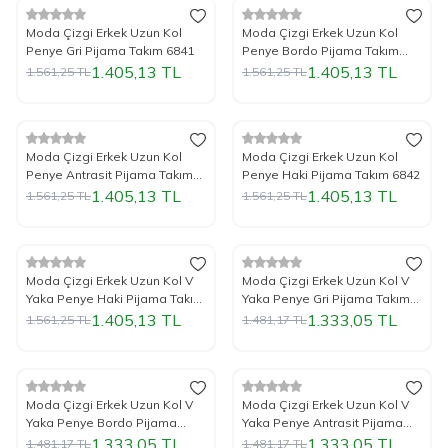
%
Yeni
10
İndirim
%
Yeni
10
İndirim
Moda Çizgi Erkek Uzun Kol
Moda Çizgi Erkek Uzun Kol
Penye Gri Pijama Takım 6841
Penye Bordo Pijama Takım
6841
1.405,13
TL
1.405,13
TL
1.561,25
TL
1.561,25
TL
Tükendi
Tükendi
%
Yeni
10
İndirim
%
Yeni
10
İndirim
Moda Çizgi Erkek Uzun Kol
Moda Çizgi Erkek Uzun Kol
Penye Antrasit Pijama Takım
Penye Haki Pijama Takım 6842
6841
1.405,13
TL
1.405,13
TL
1.561,25
TL
1.561,25
TL
Tükendi
Tükendi
%
Yeni
10
İndirim
%
Yeni
10
İndirim
Moda Çizgi Erkek Uzun Kol V
Moda Çizgi Erkek Uzun Kol V
Yaka Penye Haki Pijama Takım
Yaka Penye Gri Pijama Takım
6843
6843
1.405,13
TL
1.333,05
TL
1.561,25
TL
1.481,17
TL
Tükendi
Tükendi
%
Yeni
10
İndirim
%
Yeni
10
İndirim
Moda Çizgi Erkek Uzun Kol V
Moda Çizgi Erkek Uzun Kol V
Yaka Penye Bordo Pijama
Yaka Penye Antrasit Pijama
Takım 6843
Takım 6843
1.333,05
TL
1.333,05
TL
1.481,17
TL
1.481,17
TL