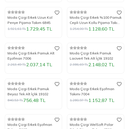
%
Yeni
10
İndirim
%
Yeni
10
İndirim
Moda Çizgi Erkek Uzun Kol
Moda Çizgi Erkek %100 Pamuk
Penye Pijama Takım 6845
Cepli Uzun Kollu Pijama Takımı
6774
1.729,45
TL
1.128,60
TL
1.921,61
TL
1.254,00
TL
%
Yeni
10
İndirim
%
Yeni
10
İndirim
Moda Çizgi Erkek Pamuk Alt
Moda Çizgi Erkek Pamuk
Eşofman 7006
Lacivert Tek Alt İçlik 19102
2.037,14
TL
2.148,02
TL
2.263,49
TL
2.386,69
TL
%
Yeni
10
İndirim
%
Yeni
10
İndirim
Moda Çizgi Erkek Pamuk
Moda Çizgi Erkek Eşofman
Beyaz Tek Alt İçlik 19102
Takımı 7004
756,48
TL
1.152,87
TL
840,53
TL
1.280,97
TL
%
Yeni
10
İndirim
%
Yeni
10
İndirim
Moda Çizgi Erkek Eşofman
Moda Çizgi WelSoft Polar