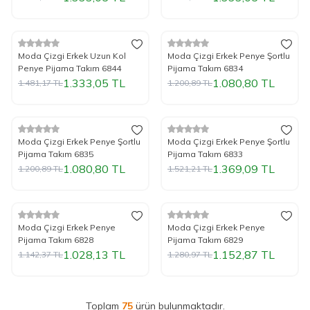
Tükendi
Tükendi
%
Yeni
10
İndirim
%
Yeni
10
İndirim
Moda Çizgi Erkek Uzun Kol
Moda Çizgi Erkek Penye Şortlu
Penye Pijama Takım 6844
Pijama Takım 6834
1.333,05
TL
1.080,80
TL
1.481,17
TL
1.200,89
TL
Tükendi
Tükendi
%
Yeni
10
İndirim
%
Yeni
10
İndirim
Moda Çizgi Erkek Penye Şortlu
Moda Çizgi Erkek Penye Şortlu
Pijama Takım 6835
Pijama Takım 6833
1.080,80
TL
1.369,09
TL
1.200,89
TL
1.521,21
TL
Tükendi
Tükendi
%
Yeni
10
İndirim
%
Yeni
10
İndirim
Moda Çizgi Erkek Penye
Moda Çizgi Erkek Penye
Pijama Takım 6828
Pijama Takım 6829
1.028,13
TL
1.152,87
TL
1.142,37
TL
1.280,97
TL
Toplam
75
ürün bulunmaktadır.