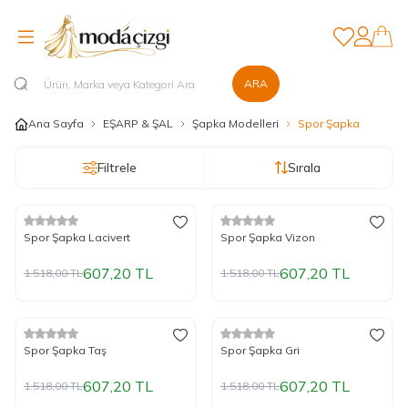
Favorilerim
Hesabım
ARA
Ana Sayfa
EŞARP & ŞAL
Şapka Modelleri
Spor Şapka
Filtrele
Sırala
%
Yeni
60
İndirim
%
Yeni
60
İndirim
Spor Şapka Lacivert
Spor Şapka Vizon
607,20
TL
607,20
TL
1.518,00
TL
1.518,00
TL
%
Yeni
60
İndirim
%
Yeni
60
İndirim
Spor Şapka Taş
Spor Şapka Gri
607,20
TL
607,20
TL
1.518,00
TL
1.518,00
TL