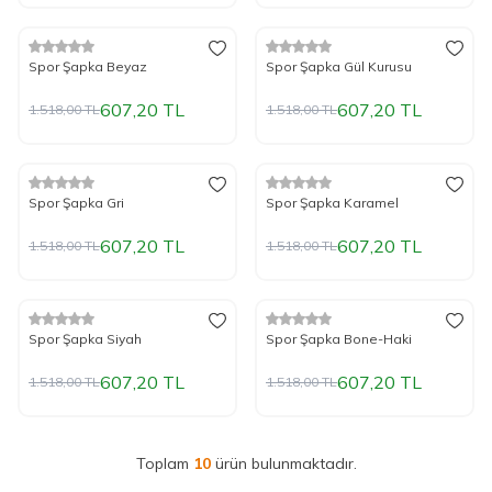
%
Yeni
60
İndirim
%
Yeni
60
İndirim
Spor Şapka Beyaz
Spor Şapka Gül Kurusu
607,20
TL
607,20
TL
1.518,00
TL
1.518,00
TL
%
Yeni
60
İndirim
%
Yeni
60
İndirim
Spor Şapka Gri
Spor Şapka Karamel
607,20
TL
607,20
TL
1.518,00
TL
1.518,00
TL
%
Yeni
60
İndirim
%
Yeni
60
İndirim
Spor Şapka Siyah
Spor Şapka Bone-Haki
607,20
TL
607,20
TL
1.518,00
TL
1.518,00
TL
Toplam
10
ürün bulunmaktadır.