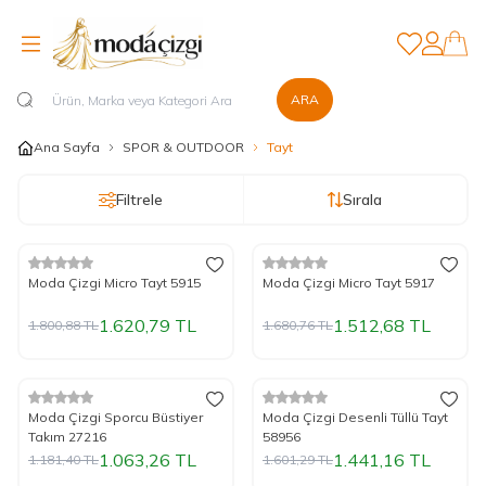
Favorilerim
Hesabım
ARA
Ana Sayfa
SPOR & OUTDOOR
Tayt
Filtrele
Sırala
%
Yeni
10
İndirim
%
Yeni
10
İndirim
Moda Çizgi Micro Tayt 5915
Moda Çizgi Micro Tayt 5917
1.620,79
TL
1.512,68
TL
1.800,88
TL
1.680,76
TL
%
Yeni
10
İndirim
%
Yeni
10
İndirim
Moda Çizgi Sporcu Büstiyer
Moda Çizgi Desenli Tüllü Tayt
Takım 27216
58956
1.063,26
TL
1.441,16
TL
1.181,40
TL
1.601,29
TL