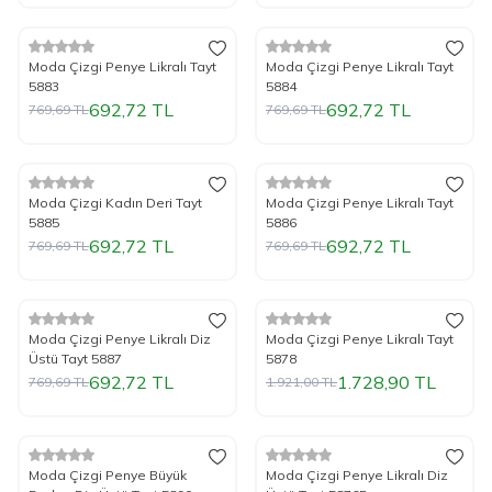
%
Yeni
10
İndirim
%
Yeni
10
İndirim
Moda Çizgi Penye Likralı Tayt
Moda Çizgi Penye Likralı Tayt
5883
5884
692,72
TL
692,72
TL
769,69
TL
769,69
TL
%
Yeni
10
İndirim
%
Yeni
10
İndirim
Moda Çizgi Kadın Deri Tayt
Moda Çizgi Penye Likralı Tayt
5885
5886
692,72
TL
692,72
TL
769,69
TL
769,69
TL
%
Yeni
10
İndirim
%
Yeni
10
İndirim
Moda Çizgi Penye Likralı Diz
Moda Çizgi Penye Likralı Tayt
Üstü Tayt 5887
5878
692,72
TL
1.728,90
TL
769,69
TL
1.921,00
TL
%
Yeni
10
İndirim
%
Yeni
10
İndirim
Moda Çizgi Penye Büyük
Moda Çizgi Penye Likralı Diz