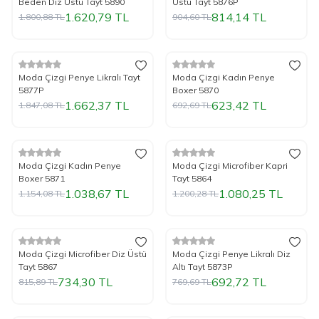
Beden Diz Üstü Tayt 5890
Üstü Tayt 5876P
1.620,79
TL
814,14
TL
1.800,88
TL
904,60
TL
%
Yeni
10
İndirim
%
Yeni
10
İndirim
Moda Çizgi Penye Likralı Tayt
Moda Çizgi Kadın Penye
5877P
Boxer 5870
1.662,37
TL
623,42
TL
1.847,08
TL
692,69
TL
%
Yeni
10
İndirim
%
Yeni
10
İndirim
Moda Çizgi Kadın Penye
Moda Çizgi Microfiber Kapri
Boxer 5871
Tayt 5864
1.038,67
TL
1.080,25
TL
1.154,08
TL
1.200,28
TL
%
Yeni
10
İndirim
%
Yeni
10
İndirim
Moda Çizgi Microfiber Diz Üstü
Moda Çizgi Penye Likralı Diz
Tayt 5867
Altı Tayt 5873P
734,30
TL
692,72
TL
815,89
TL
769,69
TL
Tükendi