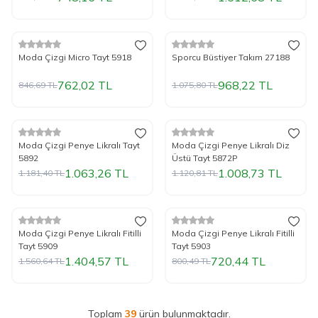
Tükendi
Tükendi
%
Yeni
10
İndirim
%
Yeni
10
İndirim
Moda Çizgi Micro Tayt 5918
Sporcu Büstiyer Takım 27188
762,02
TL
968,22
TL
846,69
TL
1.075,80
TL
%
Yeni
10
İndirim
%
Yeni
10
İndirim
Moda Çizgi Penye Likralı Tayt
Moda Çizgi Penye Likralı Diz
5892
Üstü Tayt 5872P
1.063,26
TL
1.008,73
TL
1.181,40
TL
1.120,81
TL
Tükendi
Tükendi
%
Yeni
10
İndirim
%
Yeni
10
İndirim
Moda Çizgi Penye Likralı Fitilli
Moda Çizgi Penye Likralı Fitilli
Tayt 5909
Tayt 5903
1.404,57
TL
720,44
TL
1.560,64
TL
800,49
TL
Toplam
39
ürün bulunmaktadır.