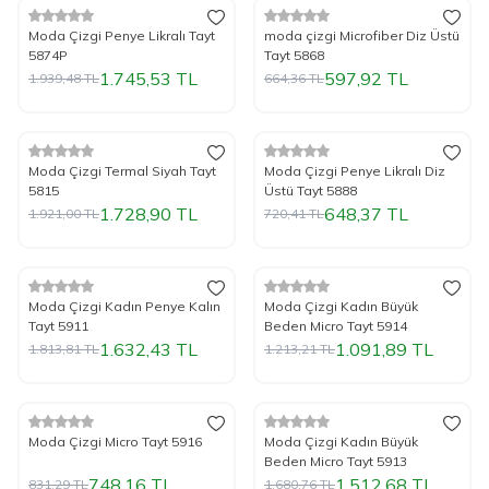
%
Yeni
10
İndirim
%
Yeni
10
İndirim
Moda Çizgi Penye Likralı Tayt
moda çizgi Microfiber Diz Üstü
5874P
Tayt 5868
1.745,53
TL
597,92
TL
1.939,48
TL
664,36
TL
Tükendi
Tükendi
%
Yeni
10
İndirim
%
Yeni
10
İndirim
Moda Çizgi Termal Siyah Tayt
Moda Çizgi Penye Likralı Diz
5815
Üstü Tayt 5888
1.728,90
TL
648,37
TL
1.921,00
TL
720,41
TL
Tükendi
Tükendi
%
Yeni
10
İndirim
%
Yeni
10
İndirim
Moda Çizgi Kadın Penye Kalın
Moda Çizgi Kadın Büyük
Tayt 5911
Beden Micro Tayt 5914
1.632,43
TL
1.091,89
TL
1.813,81
TL
1.213,21
TL
Tükendi
Tükendi
%
Yeni
10
İndirim
%
Yeni
10
İndirim
Moda Çizgi Micro Tayt 5916
Moda Çizgi Kadın Büyük
Beden Micro Tayt 5913
748,16
TL
1.512,68
TL
831,29
TL
1.680,76
TL