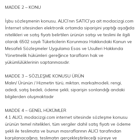
MADDE 2 – KONU
İşbu sözleşmenin konusu, ALICI’nın SATICI’ya ait modacizgi.com
İnternet sitesinden elektronik ortamda siparişini yaptığı aşağıda
nitelikleri ve satış fiyatı belirtilen ürünün satışı ve teslimi ile ilgili
olarak 6502 sayılı Tüketicilerin Korunması Hakkındaki Kanun ve
Mesafeli Sözleşmeler Uygulama Esas ve Usulleri Hakkında
Yönetmelik hükümleri gereğince tarafların hak ve
yükümlülüklerinin saptanmasıdır.
MADDE 3 – SÖZLEŞME KONUSU ÜRÜN
Malın/ Ürünün / Hizmetin türü, miktarı, marka/modeli, rengi,
adedi, satış bedeli, ödeme şekli, siparişin sonlandığı andaki
bilgilerden oluşmaktadır
MADDE 4 – GENEL HÜKÜMLER
4.1 ALICI, modacizgi.com internet sitesinde sözleşme konusu
ürünün temel nitelikleri, tüm vergiler dahil satış fiyatı ve ödeme
şekli ile teslimata ve bunun masraflarının ALICI tarafından
karşılanacağına, teslimatın gerçekleştirileceği süreye ve