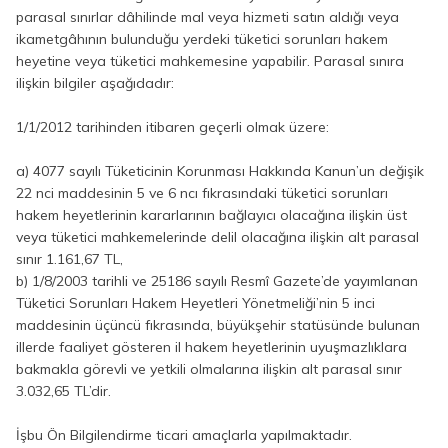
parasal sınırlar dâhilinde mal veya hizmeti satın aldığı veya
ikametgâhının bulunduğu yerdeki tüketici sorunları hakem
heyetine veya tüketici mahkemesine yapabilir. Parasal sınıra
ilişkin bilgiler aşağıdadır:
1/1/2012 tarihinden itibaren geçerli olmak üzere:
a) 4077 sayılı Tüketicinin Korunması Hakkında Kanun’un değişik
22 nci maddesinin 5 ve 6 ncı fıkrasındaki tüketici sorunları
hakem heyetlerinin kararlarının bağlayıcı olacağına ilişkin üst
veya tüketici mahkemelerinde delil olacağına ilişkin alt parasal
sınır 1.161,67 TL,
b) 1/8/2003 tarihli ve 25186 sayılı Resmî Gazete’de yayımlanan
Tüketici Sorunları Hakem Heyetleri Yönetmeliği’nin 5 inci
maddesinin üçüncü fıkrasında, büyükşehir statüsünde bulunan
illerde faaliyet gösteren il hakem heyetlerinin uyuşmazlıklara
bakmakla görevli ve yetkili olmalarına ilişkin alt parasal sınır
3.032,65 TL’dir.
İşbu Ön Bilgilendirme ticari amaçlarla yapılmaktadır.