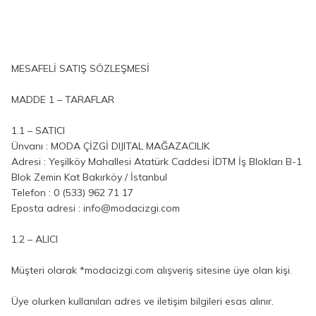
MESAFELİ SATIŞ SÖZLEŞMESİ
MADDE 1 – TARAFLAR
1.1 – SATICI
Ünvanı : MODA ÇİZGİ DIJITAL MAĞAZACILIK
Adresi :
Yeşilköy Mahallesi Atatürk Caddesi İDTM İş Blokları B-1
Blok Zemin Kat Bakırköy / İstanbul
Telefon :
0 (533) 962 71 17
Eposta adresi : info@modacizgi.com
1.2 – ALICI
Müşteri olarak *modacizgi.com alışveriş sitesine üye olan kişi.
Üye olurken kullanılan adres ve iletişim bilgileri esas alınır.