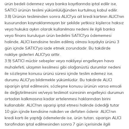
ürün bedeli ödenmez veya banka kayıtlarında iptal edilir ise,
SATICI ürünün teslimi yükümlülüğünden kurtulmuş kabul edilir.
3.8) Ürünün tesliminden sonra ALICI'ya ait kredi kartının ALICI'nın
kusurundan kaynaklanmayan bir şekilde yetkisiz kişilerce haksız
veya hukuka aykırı olarak kullanılması nedeni ile ilgili banka
veya finans kuruluşun ürün bedelini SATICI'ya ödememesi
halinde, ALICI kendisine teslim edilmiş olması kaydıyla ürünü 3
gün içinde SATICI'ya iade etmek zorundadır. Bu takdirde
nakliye giderleri ALICI'ya aittir.
3.9) SATICI mücbir sebepler veya nakliyeyi engelleyen hava
muhalefeti, ulaşımın kesilmesi gibi olağanüstü durumlar nedeni
ile sözleşme konusu ürünü süresi içinde teslim edemez ise,
durumu ALICI'ya bildirmekle yükümlüdür. Bu takdirde ALICI
siparişin iptal edilmesini, sözleşme konusu ürünün varsa emsali
ile değiştirilmesini ve/veya teslimat süresinin engelleyici durumun
ortadan kalkmasına kadar ertelenmesi haklarından birini
kullanabilir. ALICI'nın siparişi iptal etmesi halinde ödediği tutar
10 gün içinde kendisine nakden ve defaten ödenir. ALICI’nın
kredi kartı ile yaptığı ödemelerde ise, ürün tutarı, siparişin ALICI
tarafından iptal edilmesinden sonra 7 gün içerisinde ilgili