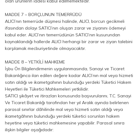
olan ürünlerin iadesi kabul edilmemektedir.
MADDE 7 – BORÇLUNUN TEMERRÜDÜ
ALICI’nın temerrüde düşmesi halinde, ALICI, borcun gecikmeli
ifasından dolayı SATICI’nın oluşan zarar ve ziyanını ödemeyi
kabul eder. ALICI’nın temerrüdünün SATICI’nın kusurundan
kaynaklandığı hallerde ALICI herhangi bir zarar ve ziyan talebini
karşılamak mecburiyetinde olmayacaktır.
MADDE 8 – YETKİLİ MAHKEME
İşbu Ön Bilgilendirmenin uygulanmasında, Sanayi ve Ticaret
Bakanlığınca ilan edilen değere kadar ALICI’nın mal veya hizmeti
satın aldığı ve ikametgahının bulunduğu yerdeki Tüketici Hakem
Heyetleri ile Tüketici Mahkemeleri yetkilidir.
SATICI şikâyet ve itirazları konusunda başvurularını, T.C. Sanayi
Ve Ticaret Bakanlığı tarafından her yıl Aralık ayında belirlenen
parasal sınırlar dâhilinde mal veya hizmeti satın aldığı veya
ikametgâhının bulunduğu yerdeki tüketici sorunları hakem
heyetine veya tüketici mahkemesine yapabilir. Parasal sınıra
ilişkin bilgiler aşağıdadır: