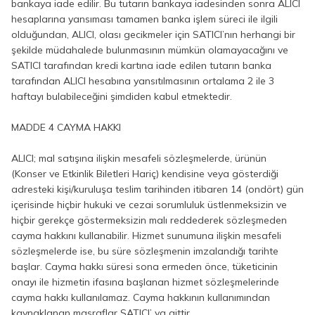
bankaya iade edilir. Bu tutarın bankaya iadesinden sonra ALICI
hesaplarına yansıması tamamen banka işlem süreci ile ilgili
olduğundan, ALICI, olası gecikmeler için SATICI’nın herhangi bir
şekilde müdahalede bulunmasının mümkün olamayacağını ve
SATICI tarafından kredi kartına iade edilen tutarın banka
tarafından ALICI hesabına yansıtılmasının ortalama 2 ile 3
haftayı bulabileceğini şimdiden kabul etmektedir.
MADDE 4 CAYMA HAKKI
ALICI; mal satışına ilişkin mesafeli sözleşmelerde, ürünün
(Konser ve Etkinlik Biletleri Hariç) kendisine veya gösterdiği
adresteki kişi/kuruluşa teslim tarihinden itibaren 14 (ondört) gün
içerisinde hiçbir hukuki ve cezai sorumluluk üstlenmeksizin ve
hiçbir gerekçe göstermeksizin malı reddederek sözleşmeden
cayma hakkını kullanabilir. Hizmet sunumuna ilişkin mesafeli
sözleşmelerde ise, bu süre sözleşmenin imzalandığı tarihte
başlar. Cayma hakkı süresi sona ermeden önce, tüketicinin
onayı ile hizmetin ifasına başlanan hizmet sözleşmelerinde
cayma hakkı kullanılamaz. Cayma hakkının kullanımından
kaynaklanan masraflar SATICI’ ya aittir.