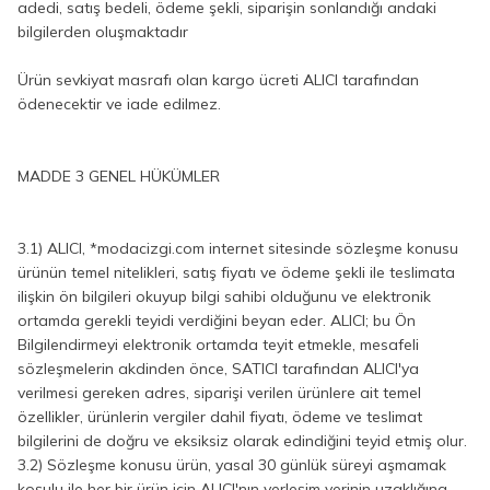
adedi, satış bedeli, ödeme şekli, siparişin sonlandığı andaki
bilgilerden oluşmaktadır
Ürün sevkiyat masrafı olan kargo ücreti ALICI tarafından
ödenecektir ve iade edilmez.
MADDE 3 GENEL HÜKÜMLER
3.1) ALICI, *modacizgi.com internet sitesinde sözleşme konusu
ürünün temel nitelikleri, satış fiyatı ve ödeme şekli ile teslimata
ilişkin ön bilgileri okuyup bilgi sahibi olduğunu ve elektronik
ortamda gerekli teyidi verdiğini beyan eder. ALICI; bu Ön
Bilgilendirmeyi elektronik ortamda teyit etmekle, mesafeli
sözleşmelerin akdinden önce, SATICI tarafından ALICI'ya
verilmesi gereken adres, siparişi verilen ürünlere ait temel
özellikler, ürünlerin vergiler dahil fiyatı, ödeme ve teslimat
bilgilerini de doğru ve eksiksiz olarak edindiğini teyid etmiş olur.
3.2) Sözleşme konusu ürün, yasal 30 günlük süreyi aşmamak
koşulu ile her bir ürün için ALICI'nın yerleşim yerinin uzaklığına