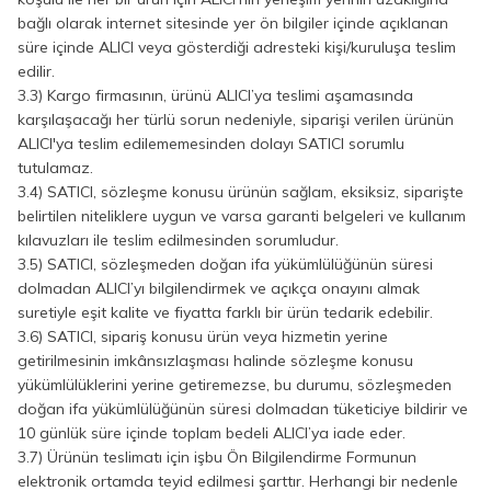
bağlı olarak internet sitesinde yer ön bilgiler içinde açıklanan
süre içinde ALICI veya gösterdiği adresteki kişi/kuruluşa teslim
edilir.
3.3) Kargo firmasının, ürünü ALICI’ya teslimi aşamasında
karşılaşacağı her türlü sorun nedeniyle, siparişi verilen ürünün
ALICI'ya teslim edilememesinden dolayı SATICI sorumlu
tutulamaz.
3.4) SATICI, sözleşme konusu ürünün sağlam, eksiksiz, siparişte
belirtilen niteliklere uygun ve varsa garanti belgeleri ve kullanım
kılavuzları ile teslim edilmesinden sorumludur.
3.5) SATICI, sözleşmeden doğan ifa yükümlülüğünün süresi
dolmadan ALICI’yı bilgilendirmek ve açıkça onayını almak
suretiyle eşit kalite ve fiyatta farklı bir ürün tedarik edebilir.
3.6) SATICI, sipariş konusu ürün veya hizmetin yerine
getirilmesinin imkânsızlaşması halinde sözleşme konusu
yükümlülüklerini yerine getiremezse, bu durumu, sözleşmeden
doğan ifa yükümlülüğünün süresi dolmadan tüketiciye bildirir ve
10 günlük süre içinde toplam bedeli ALICI’ya iade eder.
3.7) Ürünün teslimatı için işbu Ön Bilgilendirme Formunun
elektronik ortamda teyid edilmesi şarttır. Herhangi bir nedenle