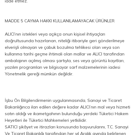
iade etmez.
MADDE 5 CAYMA HAKKI KULLANILAMAYACAK ÜRÜNLER
ALICI’nın istekleri veya açıkça onun kişisel ihtiyaçları
doğrultusunda hazırlanan, niteliği itibariyle geri gönderilmeye
elverişli olmayan ve çabuk bozulma tehlikesi olan veya son
kullanma tarihi geçme ihtimali olan mallar ve ALICI tarafından
ambalajının açılmış olması şartıyla, ses veya görüntü kayıtları,
yazılım programları ve bilgisayar sarf malzemelerinin iadesi
Yönetmelik gereği mümkün değildir.
İşbu Ön Bilgilendirmenin uygulanmasında, Sanayi ve Ticaret
Bakanlığınca ilan edilen değere kadar ALICI’nın mal veya hizmeti
satın aldığı ve ikametgahının bulunduğu yerdeki Tüketici Hakem
Heyetleri ile Tüketici Mahkemeleri yetkilidir.
SATICI şikâyet ve itirazları konusunda başvurularını, T.C. Sanayi
Ve Ticaret Bakanlığı tarafından her yıl Aralık ayında belirlenen