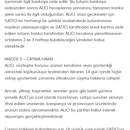
içerisinde ilgili bankaya iade edilir. Bu tutarın bankaya
iadesinden sonra ALICI hesaplarına yansıması tamamen banka
işlem süreci ile ilgili olduğundan, ALICI, olası gecikmeler için
SATICI’nın herhangi bir şekilde müdahalede bulunmasının
mümkün olamayacağını ve SATICI tarafından kredi kartına iade
edilen tutarın banka tarafından ALICI hesabına yansıtılmasının
ortalama 2 ile 3 haftayı bulabileceğini şimdiden kabul
etmektedir.
MADDE 5 – CAYMA HAKKI
ALICI, sözleşme konusu ürünün kendisine veya gösterdiği
adresteki kişi/kuruluşa tesliminden itibaren 14 gün içinde hiçbir
sebep göstermek zorunda olmaksızın cayma hakkına sahiptir.
Ancak, yılbaşı, bayramlar, anneler günü gibi belirli günlere
yönelik ALICI’ya özel olarak hazırlanan, satışa sunulan ve/veya
ithal edilen ürünlerde, kampanya ve promosyon ürünlerinde
ürünün iadesi alınamamakta; ALICI bu şartları kabul ederek
alışverişini gerçekleştirmektedir.
Cayma hakkının kullanılması için 14 günlük süre içinde SATICI’ya