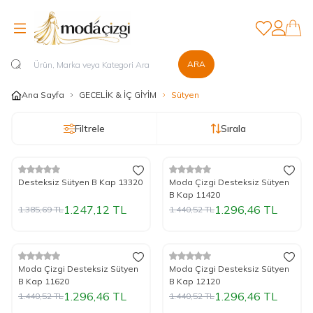
Favorilerim
Hesabım
ARA
Ana Sayfa
GECELİK & İÇ GİYİM
Sütyen
Filtrele
Sırala
%
Yeni
10
İndirim
%
Yeni
10
İndirim
Desteksiz Sütyen B Kap 13320
Moda Çizgi Desteksiz Sütyen
B Kap 11420
1.247,12
TL
1.296,46
TL
1.385,69
TL
1.440,52
TL
%
Yeni
10
İndirim
%
Yeni
10
İndirim
Moda Çizgi Desteksiz Sütyen
Moda Çizgi Desteksiz Sütyen
B Kap 11620
B Kap 12120
1.296,46
TL
1.296,46
TL
1.440,52
TL
1.440,52
TL