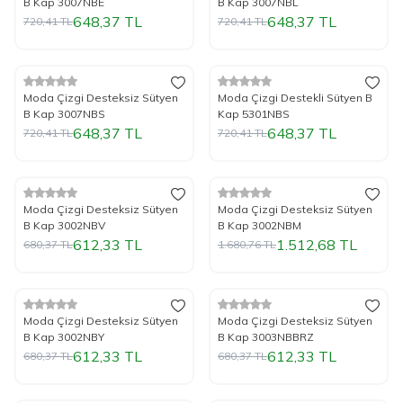
B Kap 3007NBE
B Kap 3007NBL
648,37
TL
648,37
TL
720,41
TL
720,41
TL
Tükendi
Tükendi
%
Yeni
10
İndirim
%
Yeni
10
İndirim
Moda Çizgi Desteksiz Sütyen
Moda Çizgi Destekli Sütyen B
B Kap 3007NBS
Kap 5301NBS
648,37
TL
648,37
TL
720,41
TL
720,41
TL
Tükendi
Tükendi
%
Yeni
10
İndirim
%
Yeni
10
İndirim
Moda Çizgi Desteksiz Sütyen
Moda Çizgi Desteksiz Sütyen
B Kap 3002NBV
B Kap 3002NBM
612,33
TL
1.512,68
TL
680,37
TL
1.680,76
TL
Tükendi
Tükendi
%
Yeni
10
İndirim
%
Yeni
10
İndirim
Moda Çizgi Desteksiz Sütyen
Moda Çizgi Desteksiz Sütyen
B Kap 3002NBY
B Kap 3003NBBRZ
612,33
TL
612,33
TL
680,37
TL
680,37
TL
Tükendi
Tükendi