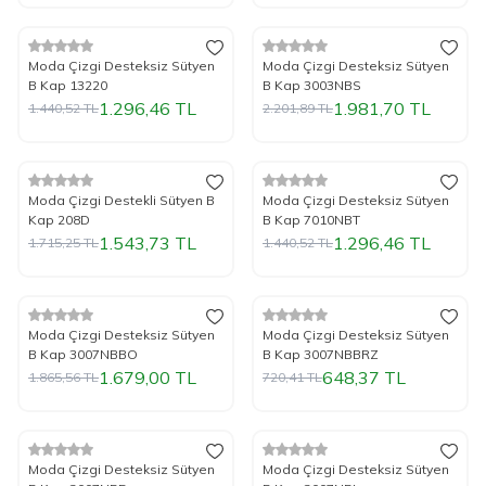
Tükendi
%
Yeni
10
İndirim
%
Yeni
10
İndirim
Moda Çizgi Desteksiz Sütyen
Moda Çizgi Desteksiz Sütyen
B Kap 13220
B Kap 3003NBS
1.296,46
TL
1.981,70
TL
1.440,52
TL
2.201,89
TL
Tükendi
Tükendi
%
Yeni
10
İndirim
%
Yeni
10
İndirim
Moda Çizgi Destekli Sütyen B
Moda Çizgi Desteksiz Sütyen
Kap 208D
B Kap 7010NBT
1.543,73
TL
1.296,46
TL
1.715,25
TL
1.440,52
TL
Tükendi
Tükendi
%
Yeni
10
İndirim
%
Yeni
10
İndirim
Moda Çizgi Desteksiz Sütyen
Moda Çizgi Desteksiz Sütyen
B Kap 3007NBBO
B Kap 3007NBBRZ
1.679,00
TL
648,37
TL
1.865,56
TL
720,41
TL
Tükendi
Tükendi
%
Yeni
10
İndirim
%
Yeni
10
İndirim
Moda Çizgi Desteksiz Sütyen
Moda Çizgi Desteksiz Sütyen