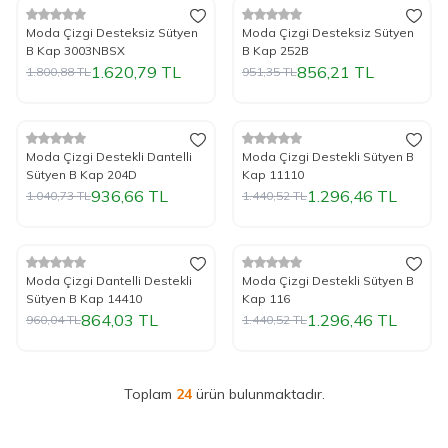
%
Yeni
10
İndirim
%
Yeni
10
İndirim
Moda Çizgi Desteksiz Sütyen
Moda Çizgi Desteksiz Sütyen
B Kap 3003NBSX
B Kap 252B
1.620,79
TL
856,21
TL
1.800,88
TL
951,35
TL
Tükendi
Tükendi
%
Yeni
10
İndirim
%
Yeni
10
İndirim
Moda Çizgi Destekli Dantelli
Moda Çizgi Destekli Sütyen B
Sütyen B Kap 204D
Kap 11110
936,66
TL
1.296,46
TL
1.040,73
TL
1.440,52
TL
Tükendi
%
Yeni
10
İndirim
%
Yeni
10
İndirim
Moda Çizgi Dantelli Destekli
Moda Çizgi Destekli Sütyen B
Sütyen B Kap 14410
Kap 116
864,03
TL
1.296,46
TL
960,04
TL
1.440,52
TL
Toplam
24
ürün bulunmaktadır.