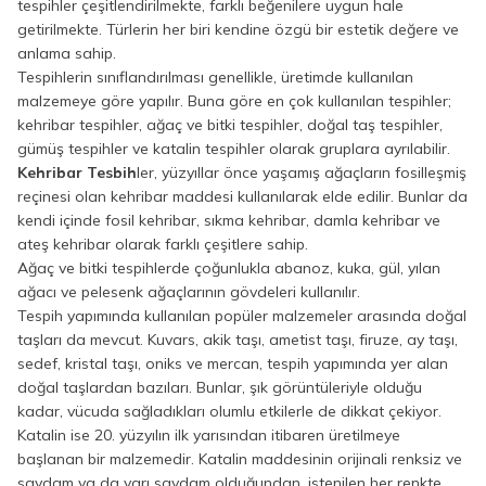
tespihler çeşitlendirilmekte, farklı beğenilere uygun hale
getirilmekte. Türlerin her biri kendine özgü bir estetik değere ve
anlama sahip.
Tespihlerin sınıflandırılması genellikle, üretimde kullanılan
malzemeye göre yapılır. Buna göre en çok kullanılan tespihler;
kehribar tespihler, ağaç ve bitki tespihler, doğal taş tespihler,
gümüş tespihler ve katalin tespihler olarak gruplara ayrılabilir.
Kehribar Tesbih
ler, yüzyıllar önce yaşamış ağaçların fosilleşmiş
reçinesi olan kehribar maddesi kullanılarak elde edilir. Bunlar da
kendi içinde fosil kehribar, sıkma kehribar, damla kehribar ve
ateş kehribar olarak farklı çeşitlere sahip.
Ağaç ve bitki tespihlerde çoğunlukla abanoz, kuka, gül, yılan
ağacı ve pelesenk ağaçlarının gövdeleri kullanılır.
Tespih yapımında kullanılan popüler malzemeler arasında doğal
taşları da mevcut. Kuvars, akik taşı, ametist taşı, firuze, ay taşı,
sedef, kristal taşı, oniks ve mercan, tespih yapımında yer alan
doğal taşlardan bazıları. Bunlar, şık görüntüleriyle olduğu
kadar, vücuda sağladıkları olumlu etkilerle de dikkat çekiyor.
Katalin ise 20. yüzyılın ilk yarısından itibaren üretilmeye
başlanan bir malzemedir. Katalin maddesinin orijinali renksiz ve
saydam ya da yarı saydam olduğundan, istenilen her renkte