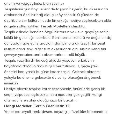
önemli ve vazgeçilmez kılan şey ne?
Tespihlerini gün boyu ellerinde taşıyan beylerin, bu aksesuarla
aralarında özel bir bağ olduğu söylenebilir. O yüzden de
özellikle bizim kültürümüzde bir erkeğe hediye seçilecekken akla
ilk gelen alternatifler,
Tesbih Modelleri
olmakta.
Tespih aslında, kendine özgü bir tarzın ve uzun geçmişe sahip,
köklü bir geleneğin sembolü. Benimsenen kültürü ve değerleri dış
dünyada ifade etme araçlarından biri olarak tespih, bir çeşit
iletişim aracı; tıpkı diğer tüm aksesuarlar gibi. Kişinin kendisini
çevreye yansıtmasında aksesuarların rolü büyük.
Tespih, yüzyıllardır bu coğrafyada yaşayan erkeklerin
hayatında doğal olarak büyük yer tutuyor. O, geçmişteki
önemini koruyarak bugüne kadar taşıdı. Gelenek aktarımı
yoluyla bu öneme gelecekte de sahip olacağını öngörmek
mümkün.
Hediye olarak tespihe karar verdiyseniz, önünüzde geniş bir
seçim yelpazesi açılacaktır, zira modeller çok çeşitli. Hangi
alternatiflere sahip olduğunuza bir bakalım.
Hangi Modelleri Tercih Edebilirsiniz?
Yapım materyali, renk, desen, boyut gibi özellikler bakımından