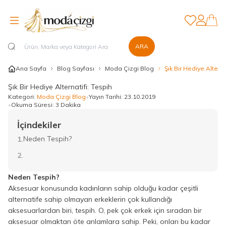
Favorilerim
Hesabım
ARA
Ana Sayfa
Blog Sayfası
Moda Çizgi Blog
Şık Bir Hediye Alterna
Şık Bir Hediye Alternatifi: Tespih
Kategori:
Moda Çizgi Blog
•
Yayın Tarihi:
23.10.2019
•
Okuma Süresi:
3 Dakika
İçindekiler
Neden Tespih?
1.
2.
Neden Tespih?
Aksesuar konusunda kadınların sahip olduğu kadar çeşitli
alternatife sahip olmayan erkeklerin çok kullandığı
aksesuarlardan biri, tespih. O, pek çok erkek için sıradan bir
aksesuar olmaktan öte anlamlara sahip. Peki, onları bu kadar