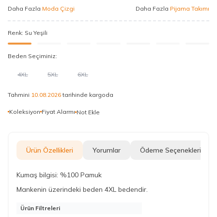
Daha Fazla
Moda Çizgi
Daha Fazla
Pijama Takımı
Renk:
Su Yeşili
Beden Seçiminiz:
4XL
5XL
6XL
Tahmini
10.08.2026
tarihinde kargoda
Koleksiyon
Fiyat Alarmı
Not Ekle
Ürün Özellikleri
Yorumlar
Ödeme Seçenekleri
Kumaş bilgisi:
%100 Pamuk
Mankenin üzerindeki beden 4XL bedendir.
Ürün Filtreleri