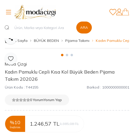
Favorilerim
Hesabım
ARA
Paylaş
Ana Sayfa
BÜYÜK BEDEN
Pijama Takımı
Kadın Pamuklu Cepli 
Favoriye Ekle
Moda Çizgi
Kadın Pamuklu Cepli Kısa Kol Büyük Beden Pijama
Takım 202026
Ürün Kodu :
T44155
Barkod :
1000000000001
0 Yorum
Yorum Yap
%
10
1.246,57
TL
1.385,08
TL
İndirim