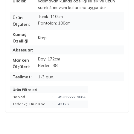
Bilgisi:
yapmayan kumaş özelliği ile sık ve uzun
süreli 4 mevsim kullanıma uygundur.
Tunik: 110cm
Ürün
Pantolon: 100cm
Ölçüleri:
Kumaş
Krep
Özelliği:
Aksesuar:
Boy: 172cm
Manken
Beden: 38
Ölçüleri:
Teslimat:
1-3 gün.
Ürün Filtreleri
Barkod
:
4528555519684
Tedarikçi Ürün Kodu
:
43126