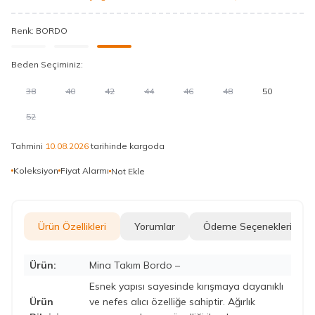
Renk:
BORDO
Beden Seçiminiz:
38
40
42
44
46
48
50
52
Tahmini
10.08.2026
tarihinde kargoda
Koleksiyon
Fiyat Alarmı
Not Ekle
Ürün Özellikleri
Yorumlar
Ödeme Seçenekleri
Ürün:
Mina Takım Bordo –
Esnek yapısı sayesinde kırışmaya dayanıklı
Ürün
ve nefes alıcı özelliğe sahiptir. Ağırlık