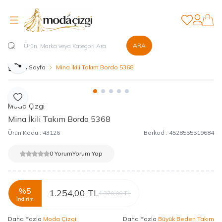
Favorilerim
Hesabım
ARA
Paylaş
Ana Sayfa
Mina İkili Takım Bordo 5368
Favoriye Ekle
Moda Çizgi
Mina İkili Takım Bordo 5368
Ürün Kodu :
43126
Barkod :
4528555519684
0 Yorum
Yorum Yap
%
5
1.254,00
TL
1.320,00
TL
İndirim
Daha Fazla
Moda Çizgi
Daha Fazla
Büyük Beden Takım