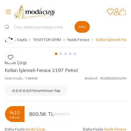
Favorilerim
Hesabım
ARA
Paylaş
Ana Sayfa
TESETTÜR GİYİM
Yazlık Ferace
Kolları İşlemeli Fera
Favoriye Ekle
Moda Çizgi
Kolları İşlemeli Ferace 2197 Petrol
Ürün Kodu :
T48438
Barkod :
4528555520294
0 Yorum
Yorum Yap
%
10
800,56
TL
889,52
TL
İndirim
Daha Fazla
Moda Çizgi
Daha Fazla
Yazlık Ferace