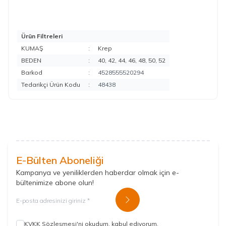
Ürün Filtreleri
KUMAŞ
:
Krep
BEDEN
:
40, 42, 44, 46, 48, 50, 52
Barkod
:
4528555520294
Tedarikçi Ürün Kodu
:
48438
E-Bülten Aboneliği
Kampanya ve yeniliklerden haberdar olmak için e-
bültenimize abone olun!
Kayıt Ol
KVKK Sözleşmesi'ni
okudum, kabul ediyorum.