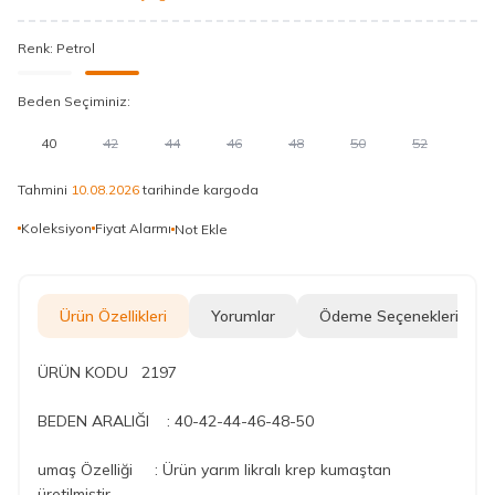
Renk:
Petrol
Beden Seçiminiz:
40
42
44
46
48
50
52
Tahmini
10.08.2026
tarihinde kargoda
Koleksiyon
Fiyat Alarmı
Not Ekle
Ürün Özellikleri
Yorumlar
Ödeme Seçenekleri
ÜRÜN KODU 2197
BEDEN ARALIĞI : 40-42-44-46-48-50
umaş Özelliği :
Ürün yarım likralı krep kumaştan
üretilmiştir.