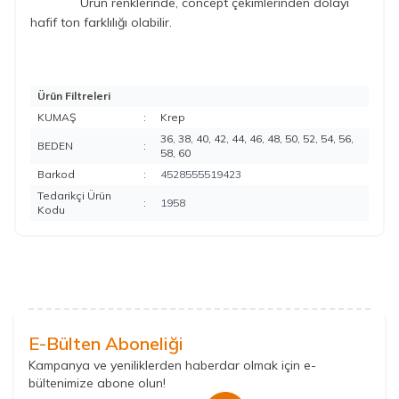
Ürün renklerinde, concept çekimlerinden dolayı
hafif ton farklılığı olabilir.
Ürün Filtreleri
KUMAŞ
:
Krep
36, 38, 40, 42, 44, 46, 48, 50, 52, 54, 56,
BEDEN
:
58, 60
Barkod
:
4528555519423
Tedarikçi Ürün
:
1958
Kodu
E-Bülten Aboneliği
Kampanya ve yeniliklerden haberdar olmak için e-
bültenimize abone olun!