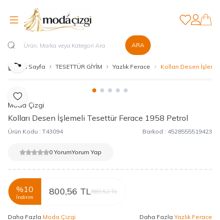
Favorilerim
Hesabım
ARA
Paylaş
Ana Sayfa
TESETTÜR GİYİM
Yazlık Ferace
Kolları Desen İşleme
Favoriye Ekle
Moda Çizgi
Kolları Desen İşlemeli Tesettür Ferace 1958 Petrol
Ürün Kodu :
T43094
Barkod :
4528555519423
0 Yorum
Yorum Yap
%
10
800,56
TL
889,52
TL
İndirim
Daha Fazla
Moda Çizgi
Daha Fazla
Yazlık Ferace