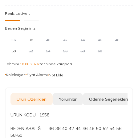
Renk:
Lacivert
Beden Seçiminiz:
36
38
40
42
44
46
48
50
52
54
56
58
60
Tahmini
10.08.2026
tarihinde kargoda
Koleksiyon
Fiyat Alarmı
Not Ekle
Ürün Özellikleri
Yorumlar
Ödeme Seçenekleri
ÜRÜN KODU 1958
BEDEN ARALIĞI : 36-38-40-42-44-46-48-50-52-54-56-
58-60