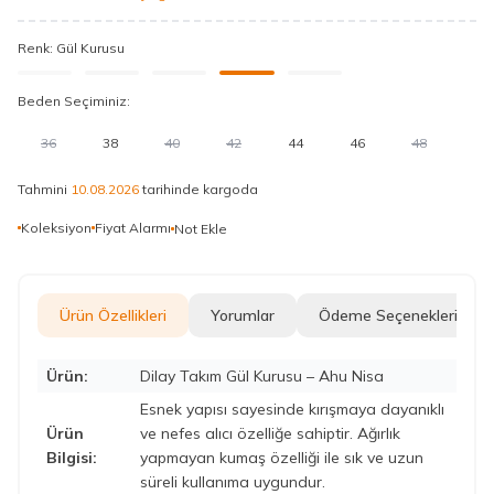
Renk:
Gül Kurusu
Beden Seçiminiz:
36
38
40
42
44
46
48
Tahmini
10.08.2026
tarihinde kargoda
Koleksiyon
Fiyat Alarmı
Not Ekle
Ürün Özellikleri
Yorumlar
Ödeme Seçenekleri
Ürün:
Dilay Takım Gül Kurusu – Ahu Nisa
Esnek yapısı sayesinde kırışmaya dayanıklı
Ürün
ve nefes alıcı özelliğe sahiptir. Ağırlık
Bilgisi:
yapmayan kumaş özelliği ile sık ve uzun
süreli kullanıma uygundur.