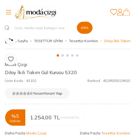
Favorilerim
Hesabım
ARA
Paylaş
Ana Sayfa
TESETTÜR GİYİM
Tesettür Kombin
Dilay İkili Takım 
Favoriye Ekle
Moda Çizgi
Dilay İkili Takım Gül Kurusu 5320
Ürün Kodu :
43152
Barkod :
4528555519815
0 Yorum
Yorum Yap
%
5
1.254,00
TL
1.320,00
TL
İndirim
Daha Fazla
Moda Çizgi
Daha Fazla
Tesettür Kombin