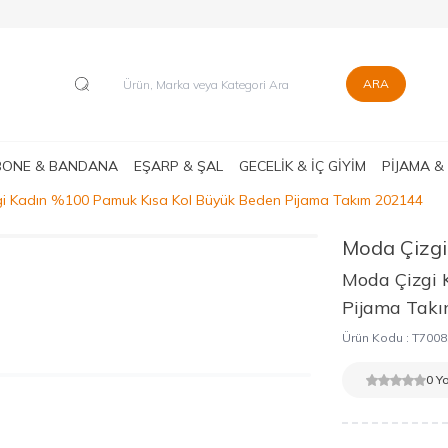
ARA
BONE & BANDANA
EŞARP & ŞAL
GECELİK & İÇ GİYİM
PİJAMA &
i Kadın %100 Pamuk Kısa Kol Büyük Beden Pijama Takım 202144
Moda Çizgi
Moda Çizgi 
Pijama Tak
Ürün Kodu :
T7008
0 Y