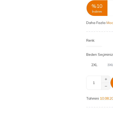
%
10
İndirim
Daha Fazla
Mod
Renk:
Beden Seçiminiz
2XL
3X
Tahmini
10.08.2