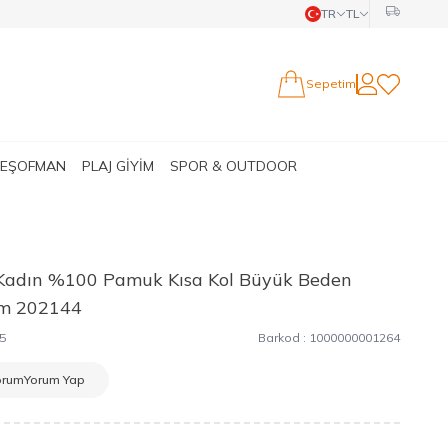
TR
TL
Sepetim
Hesabım
Favorilerim
 EŞOFMAN
PLAJ GİYİM
SPOR & OUTDOOR
Kadın %100 Pamuk Kısa Kol Büyük Beden
ım 202144
5
Barkod :
1000000001264
orum
Yorum Yap