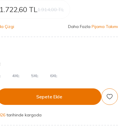
1.722,60
TL
1.914,00
TL
a Çizgi
Daha Fazla
Pijama Takımı
:
L
4XL
5XL
6XL
Sepete Ekle
Favoriye Ek
026
tarihinde kargoda