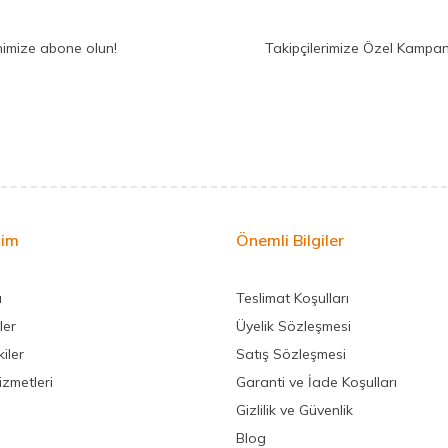
nimize abone olun!
Takipçilerimize Özel Kampan
şim
Önemli Bilgiler
a
Teslimat Koşulları
ler
Üyelik Sözleşmesi
iler
Satış Sözleşmesi
izmetleri
Garanti ve İade Koşulları
Gizlilik ve Güvenlik
Blog