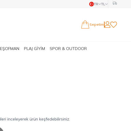
TR
TL
Sepetim
Hesabım
Favorilerim
 EŞOFMAN
PLAJ GİYİM
SPOR & OUTDOOR
ri inceleyerek ürün keşfedebilirsiniz.