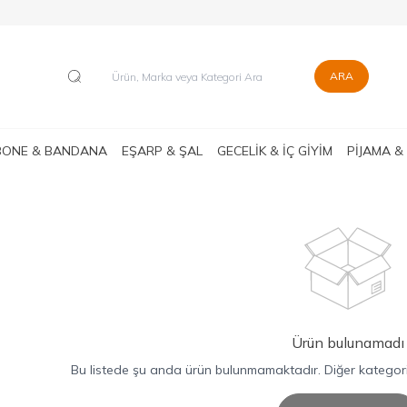
ARA
BONE & BANDANA
EŞARP & ŞAL
GECELİK & İÇ GİYİM
PİJAMA &
Ürün bulunamadı
Bu listede şu anda ürün bulunmamaktadır. Diğer kategorile