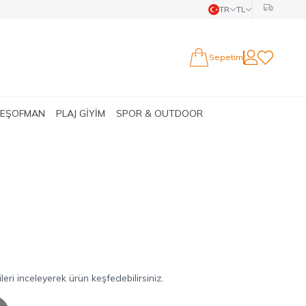
TR
TL
Sepetim
Hesabım
Favorilerim
 EŞOFMAN
PLAJ GİYİM
SPOR & OUTDOOR
ri inceleyerek ürün keşfedebilirsiniz.