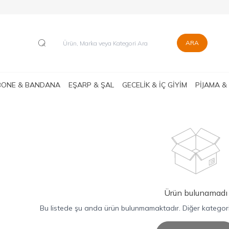
ARA
BONE & BANDANA
EŞARP & ŞAL
GECELİK & İÇ GİYİM
PİJAMA &
Ürün bulunamadı
Bu listede şu anda ürün bulunmamaktadır. Diğer kategorile