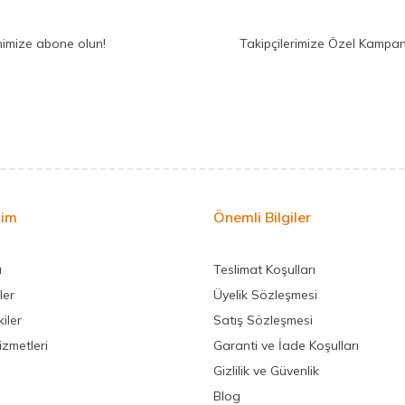
nimize abone olun!
Takipçilerimize Özel Kampan
şim
Önemli Bilgiler
a
Teslimat Koşulları
ler
Üyelik Sözleşmesi
iler
Satış Sözleşmesi
izmetleri
Garanti ve İade Koşulları
Gizlilik ve Güvenlik
Blog