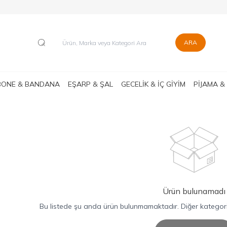
ARA
BONE & BANDANA
EŞARP & ŞAL
GECELİK & İÇ GİYİM
PİJAMA &
Ürün bulunamadı
Bu listede şu anda ürün bulunmamaktadır. Diğer kategorile