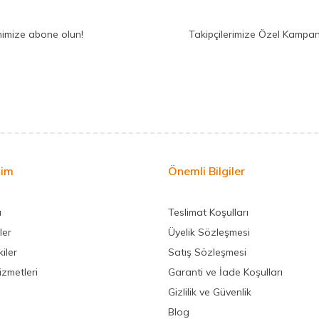
nimize abone olun!
Takipçilerimize Özel Kampan
şim
Önemli Bilgiler
a
Teslimat Koşulları
ler
Üyelik Sözleşmesi
iler
Satış Sözleşmesi
izmetleri
Garanti ve İade Koşulları
Gizlilik ve Güvenlik
Blog