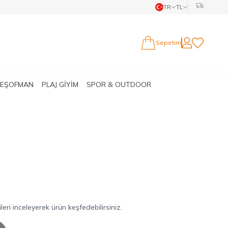
TR
TL
Sepetim
Hesabım
Favorilerim
 EŞOFMAN
PLAJ GİYİM
SPOR & OUTDOOR
ri inceleyerek ürün keşfedebilirsiniz.