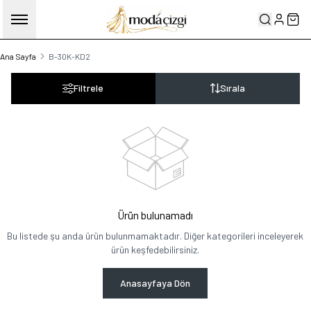
HESABIM
SEP
Ana Sayfa
B-30K-KD2
Filtrele
Sırala
Ürün bulunamadı
Bu listede şu anda ürün bulunmamaktadır. Diğer kategorileri inceleyerek
ürün keşfedebilirsiniz.
Anasayfaya Dön