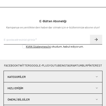
E-Bülten Aboneliği
Kampanya ve yeniliklerden haberdar olmak için e-bültenimize abone olun!
KVKK Sözleşmesi'ni
okudum, kabul ediyorum.
FACEBOOK
TWITTER
GOOGLE-PLUS
YOUTUBE
INSTAGRAM
TUMBLR
PINTEREST
KATEGORILER
HIZLI ERIŞIM
ÖNEMLI BILGILER