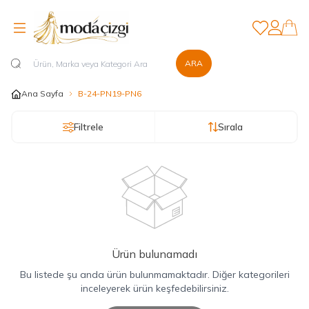
Favorilerim
Hesabım
ARA
Ana Sayfa
B-24-PN19-PN6
Filtrele
Sırala
Ürün bulunamadı
Bu listede şu anda ürün bulunmamaktadır. Diğer kategorileri
inceleyerek ürün keşfedebilirsiniz.