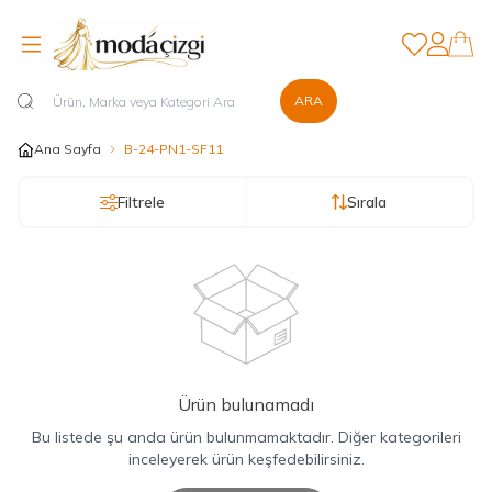
Favorilerim
Hesabım
ARA
Ana Sayfa
B-24-PN1-SF11
Filtrele
Sırala
Ürün bulunamadı
Bu listede şu anda ürün bulunmamaktadır. Diğer kategorileri
inceleyerek ürün keşfedebilirsiniz.