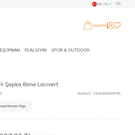
TR
TL
Sepetim
Hesabım
Favorilerim
 EŞOFMAN
PLAJ GİYİM
SPOR & OUTDOOR
lı Şapka Bone Lacivert
3
Barkod :
3436465659785
orum
Yorum Yap