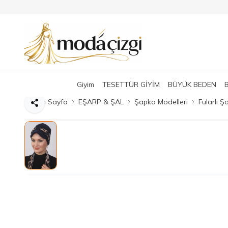
Giyim
TESETTÜR GİYİM
BÜYÜK BEDEN
Ana Sayfa
EŞARP & ŞAL
Şapka Modelleri
Fularlı 
Paylaş