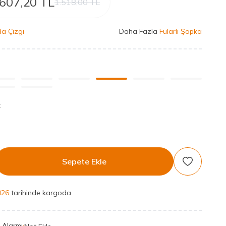
607,20
TL
1.518,00
TL
a Çizgi
Daha Fazla
Fularlı Şapka
:
Sepete Ekle
Favoriye Ek
026
tarihinde kargoda
t Alarmı