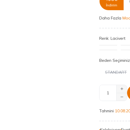
İndirim
Daha Fazla
Mod
Renk:
Lacivert
Beden Seçiminiz
STANDART
Tahmini
10.08.2
Koleksiyon
Fiya