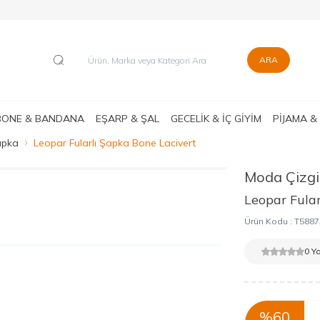
ARA
BONE & BANDANA
EŞARP & ŞAL
GECELİK & İÇ GİYİM
PİJAMA &
Şapka
Leopar Fularlı Şapka Bone Lacivert
Moda Çizgi
Leopar Fular
Ürün Kodu :
T5887
0 Y
%
60