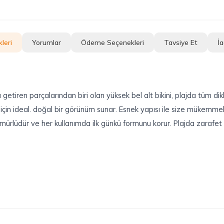
leri
Yorumlar
Ödeme Seçenekleri
Tavsiye Et
İa
getiren parçalarından biri olan yüksek bel alt bikini, plajda tüm dik
için ideal. doğal bir görünüm sunar. Esnek yapısı ile size mükemmel b
rlüdür ve her kullanımda ilk günkü formunu korur. Plajda zarafet ve