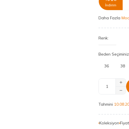
İndirim
Daha Fazla
Mod
Renk:
Beden Seçiminiz
36
38
Tahmini
10.08.2
Koleksiyon
Fiya