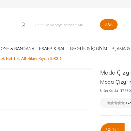
ARA
BONE & BANDANA
EŞARP & ŞAL
GECELİK & İÇ GİYİM
PİJAMA &
k Bel Tek Alt Bikini Siyah 39001
Moda Çizgi
Moda Çizgi 
Ürün Kodu :
T7730
0 Y
%
10