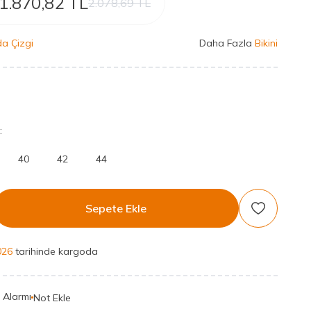
1.870,82
TL
2.078,69
TL
a Çizgi
Daha Fazla
Bikini
:
40
42
44
Sepete Ekle
Favoriye Ek
026
tarihinde kargoda
t Alarmı
Not Ekle