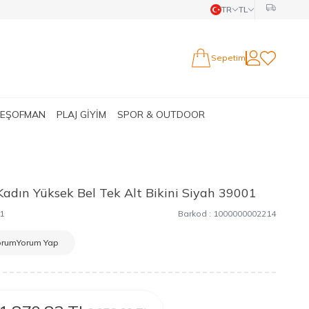
TR
TL
Sepetim
Hesabım
Favorilerim
 EŞOFMAN
PLAJ GİYİM
SPOR & OUTDOOR
Kadın Yüksek Bel Tek Alt Bikini Siyah 39001
1
Barkod :
1000000002214
orum
Yorum Yap