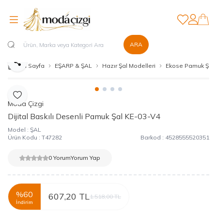
Favorilerim
Hesabım
ARA
Paylaş
Ana Sayfa
EŞARP & ŞAL
Hazır Şal Modelleri
Ekose Pamuk Şal
Favoriye Ekle
Moda Çizgi
Dijital Baskılı Desenli Pamuk Şal KE-03-V4
Model :
ŞAL
Ürün Kodu :
T47282
Barkod :
4528555520351
0 Yorum
Yorum Yap
%
60
607,20
TL
1.518,00
TL
İndirim