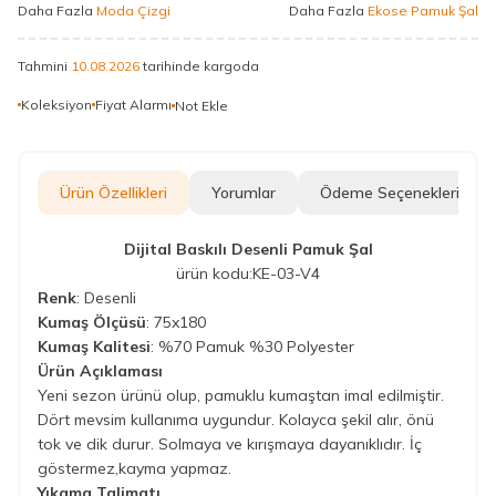
Daha Fazla
Moda Çizgi
Daha Fazla
Ekose Pamuk Şal
Tahmini
10.08.2026
tarihinde kargoda
Koleksiyon
Fiyat Alarmı
Not Ekle
Ürün Özellikleri
Yorumlar
Ödeme Seçenekleri
Dijital Baskılı Desenli Pamuk Şal
ürün kodu:KE-03-V4
Renk
: Desenli
Kumaş Ölçüsü
: 75x180
Kumaş Kalitesi
: %70 Pamuk %30 Polyester
Ürün Açıklaması
Yeni sezon ürünü olup, pamuklu kumaştan imal edilmiştir.
Dört mevsim kullanıma uygundur. Kolayca şekil alır, önü
tok ve dik durur. Solmaya ve kırışmaya dayanıklıdır. İç
göstermez,kayma yapmaz.
Yıkama Talimatı